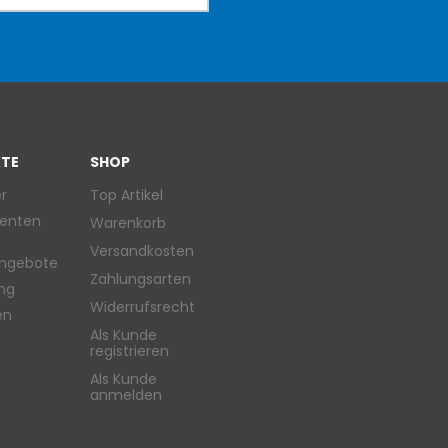
TE
SHOP
r
Top Artikel
enten
Warenkorb
Versandkosten
ngebote
Zahlungsarten
ung
Widerrufsrecht
en
Als Kunde
registrieren
Als Kunde
anmelden