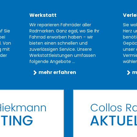
Werkstatt
Verle
Wir reparieren Fahrräder aller
Sie wo
f Sie
Radmarken. Ganz egal, wo Sie Ihr
Herz u
bei
Fahrrad erworben haben – wir
benöti
d. Von
bieten einen schnellen und
Gepäc
g mit
zuverlässigen Service. Unsere
unser 
der
Werkstattleistungen umfassen
Vermi
folgende Angebote ...
wählen 
mehr erfahren
m