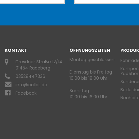
KONTAKT
ÖFFNUNGSZEITEN
PRODUK
Montag geschlossen
Fahrräde
Dresdner Straße 12/14
01454 Radeberg
Kompon
Dienstag bis Freitag
Zubehör
03528447336
10:00 bis 18:00 Uhr
Sondera
info@collos.de
Bekleid
Samstag
Facebook
10:00 bis 16:00 Uhr
Neuheit