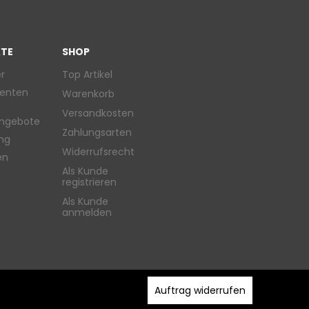
TE
SHOP
r
Top Artikel
enten
Warenkorb
Versandkosten
ngebote
Zahlungsarten
ung
Widerrufsrecht
en
Als Kunde
registrieren
Als Kunde
anmelden
Auftrag widerrufen