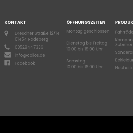
KONTAKT
ÖFFNUNGSZEITEN
PRODUK
Montag geschlossen
Fahrräde
Dresdner Straße 12/14
01454 Radeberg
Kompon
Dienstag bis Freitag
Zubehör
03528447336
10:00 bis 18:00 Uhr
Sondera
info@collos.de
Bekleid
Samstag
Facebook
10:00 bis 16:00 Uhr
Neuheit