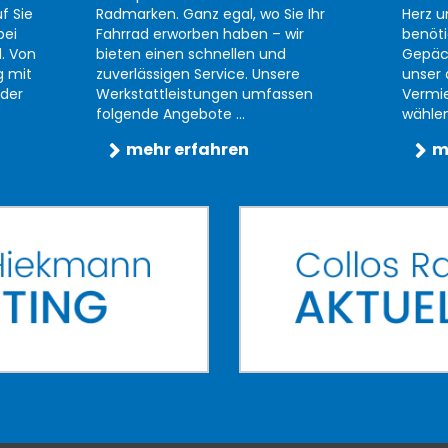
f Sie
Radmarken. Ganz egal, wo Sie Ihr
Herz u
bei
Fahrrad erworben haben – wir
benöti
d. Von
bieten einen schnellen und
Gepäc
g mit
zuverlässigen Service. Unsere
unser 
der
Werkstattleistungen umfassen
Vermi
folgende Angebote ...
wählen 
mehr erfahren
m