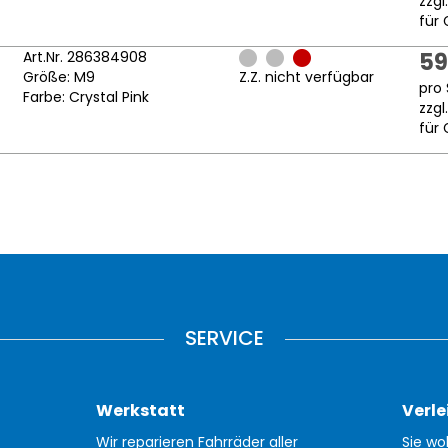
zzgl
für 
Art.Nr. 286384908
59
Größe: M9
Z.Z. nicht verfügbar
pro 
Farbe: Crystal Pink
zzgl
für 
SERVICE
Werkstatt
Verle
Wir reparieren Fahrräder aller
Sie wo