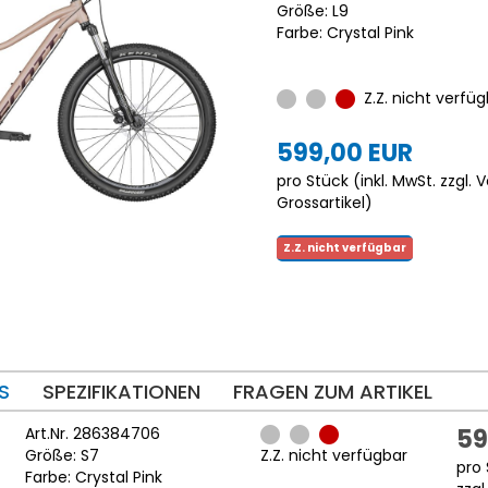
Größe: L9
Farbe: Crystal Pink
Z.Z. nicht verfüg
599,00 EUR
pro Stück (inkl. MwSt. zzgl.
V
Grossartikel
)
Z.Z. nicht verfügbar
S
SPEZIFIKATIONEN
FRAGEN ZUM ARTIKEL
Art.Nr. 286384706
59
Größe: S7
Z.Z. nicht verfügbar
pro 
Farbe: Crystal Pink