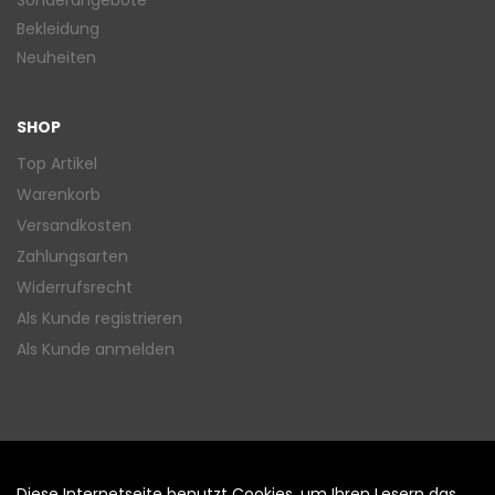
Sonderangebote
Bekleidung
Neuheiten
SHOP
Top Artikel
Warenkorb
Versandkosten
Zahlungsarten
Widerrufsrecht
Als Kunde registrieren
Als Kunde anmelden
Diese Internetseite benutzt Cookies, um Ihren Lesern das