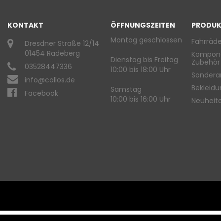
KONTAKT
ÖFFNUNGSZEITEN
PRODUK
Montag geschlossen
Fahrräde
Dresdner Straße 12/14
01454 Radeberg
Kompon
Dienstag bis Freitag
Zubehör
03528447336
10:00 bis 18:00 Uhr
Sondera
info@collos.de
Bekleid
Samstag
Facebook
10:00 bis 16:00 Uhr
Neuheit