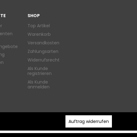
TE
SHOP
r
Top Artikel
enten
Warenkorb
Versandkosten
ngebote
Zahlungsarten
ung
Widerrufsrecht
en
Als Kunde
registrieren
Als Kunde
anmelden
Auftrag widerrufen