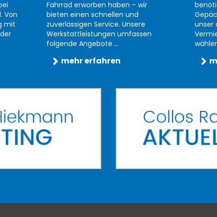
bei
Fahrrad erworben haben – wir
benöti
d. Von
bieten einen schnellen und
Gepäc
g mit
zuverlässigen Service. Unsere
unser 
der
Werkstattleistungen umfassen
Vermi
folgende Angebote ...
wählen 
mehr erfahren
m