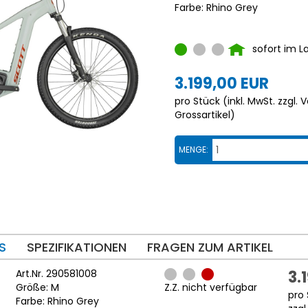
Farbe: Rhino Grey
sofort im L
3.199,00 EUR
pro Stück (inkl. MwSt. zzgl.
V
Grossartikel
)
MENGE:
S
SPEZIFIKATIONEN
FRAGEN ZUM ARTIKEL
Art.Nr. 290581008
3.
Größe: M
Z.Z. nicht verfügbar
pro 
Farbe: Rhino Grey