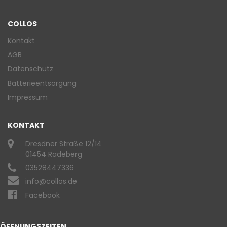
COLLOS
Kontakt
AGB
Datenschutz
Batterieentsorgung
Impressum
KONTAKT
Dresdner Straße 12/14
01454 Radeberg
03528447336
info@collos.de
Facebook
ÖFFNUNGSZEITEN