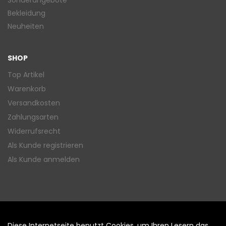
Sonderangebote
Bekleidung
Neuheiten
SHOP
Top Artikel
Warenkorb
Versandkosten
Zahlungsarten
Widerrufsrecht
Als Kunde registrieren
Als Kunde anmelden
Diese Internetseite benutzt Cookies, um Ihren Lesern das