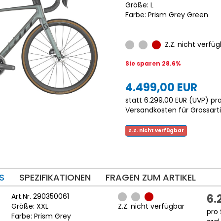
Größe: L
Farbe: Prism Grey Green
Z.Z. nicht verfüg
Sie sparen 28.6%
4.499,00 EUR
statt
6.299,00 EUR
(
UVP
) pro
Versandkosten für Grossarti
Z.Z. nicht verfügbar
S
SPEZIFIKATIONEN
FRAGEN ZUM ARTIKEL
Art.Nr. 290350061
6.
Größe: XXL
Z.Z. nicht verfügbar
pro 
Farbe: Prism Grey