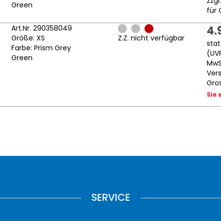
zzgl
Green
für 
Art.Nr. 290358049
4.
Größe: XS
Z.Z. nicht verfügbar
sta
Farbe: Prism Grey
(
UV
Green
MwSt
Ver
Gros
Sie 
SERVICE