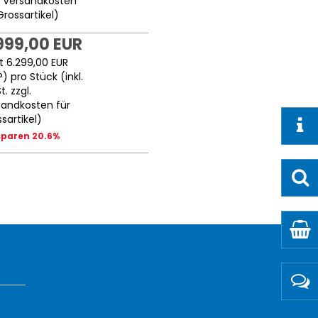
.
Versandkosten
Grossartikel
)
999,00 EUR
tt
6.299,00 EUR
P
) pro Stück (inkl.
. zzgl.
sandkosten für
sartikel
)
sparen 20.6%