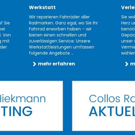
Werkstatt
Verle
Wir reparieren Fahrräder aller
Sie wo
f Sie
Radmarken. Ganz egal, wo Sie Ihr
Herz u
bei
Fahrrad erworben haben – wir
benöti
d. Von
bieten einen schnellen und
Gepäc
g mit
zuverlässigen Service. Unsere
unser 
der
Werkstattleistungen umfassen
Vermi
folgende Angebote ...
wählen 
mehr erfahren
m