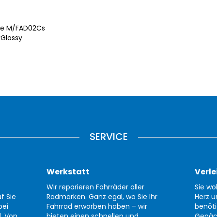
ize M/FAD02Cs
kGlossy
SERVICE
Werkstatt
Verle
Wir reparieren Fahrräder aller
Sie wo
f Sie
Radmarken. Ganz egal, wo Sie Ihr
Herz u
bei
Fahrrad erworben haben – wir
benöti
d. Von
bieten einen schnellen und
Gepäc