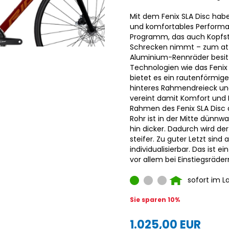
Mit dem Fenix SLA Disc haben
und komfortables Perform
Programm, das auch Kopfst
Schrecken nimmt – zum attr
Aluminium-Rennräder besitz
Technologien wie das Fenix 
bietet es ein rautenförmiges
hinteres Rahmendreieck un
vereint damit Komfort und 
Rahmen des Fenix SLA Disc d
Rohr ist in der Mitte dünn
hin dicker. Dadurch wird de
steifer. Zu guter Letzt sind
individualisierbar. Das ist ei
vor allem bei Einstiegsräder
sofort im L
Sie sparen 10%
1.025,00 EUR