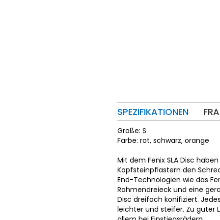
SPEZIFIKATIONEN
FRA
Größe: S
Farbe: rot, schwarz, orange
Mit dem Fenix SLA Disc haben
Kopfsteinpflastern den Schre
End-Technologien wie das Fenix
Rahmendreieck und eine gerad
Disc dreifach konifiziert. Je
leichter und steifer. Zu guter 
allem bei Einstiegsrädern.