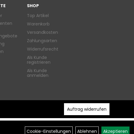
TE
SHOP
r
Top Artikel
enten
Warenkorb
Versandkosten
ngebote
Zahlungsarten
ung
Widerrufsrecht
en
Als Kunde
registrieren
Als Kunde
anmelden
Auftrag widerrufen
Cookie-Einstellungen
Ablehnen
Akzeptieren