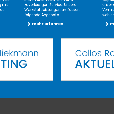
g mit
zuverlässigen Service. Unsere
unser 
der
Werkstattleistungen umfassen
Vermi
folgende Angebote ...
wählen 
mehr erfahren
m