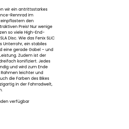
 wir ein antrittsstarkes
ance-Rennrad im
einpflastern den
aktiven Preis! Nur wenige
en so viele High-End-
SLA Disc. Wie das Fenix SLiC
 Unterrohr, ein stabiles
d eine gerade Gabel – und
Leistung. Zudem ist der
reifach konifiziert. Jedes
wandig und wird zum Ende
r Rahmen leichter und
 auch die Farben des Bikes
nzigartig in der Fahrradwelt,
n.
aden verfügbar