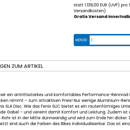
statt
1.139,00 EUR
(
UVP
) pro 
Versandkosten
)
Gratis Versand innerhal
MENGE:
GEN ZUM ARTIKEL
 wir ein antrittsstarkes und komfortables Performance-Rennra
cken nimmt – zum attraktiven Preis! Nur wenige Aluminium-Rennr
 SLA Disc. Wie das Fenix SLiC bietet es ein rautenförmiges Unter
e Gabel – und vereint damit Komfort und Leistung. Zudem ist 
des Rohr ist in der Mitte dünnwandig und wird zum Ende hin dicke
Letzt sind auch die Farben des Bikes individualisierbar. Das ist einz