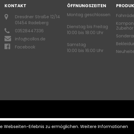
KONTAKT
ÖFFNUNGSZEITEN
PRODUK
Montag geschlossen
Fahrräde
Dresdner Straße 12/14
01454 Radeberg
Kompon
Dienstag bis Freitag
Zubehör
03528447336
10:00 bis 18:00 Uhr
Sondera
info@collos.de
Bekleid
Samstag
Facebook
10:00 bis 16:00 Uhr
Neuheit
ste Webseiten-Erlebnis zu ermöglichen. Weitere Informationen