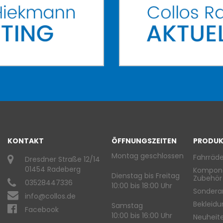
KONTAKT
ÖFFNUNGSZEITEN
PRODUK
Montag geschlossen
Fahrräde
Dresdner Straße 12/14
01454 Radeberg
Kompon
Dienstag bis Freitag
Zubehör
03528447336
10:00 bis 18:00 Uhr
Sondera
info@collos.de
Bekleid
Samstag
Facebook
10:00 bis 16:00 Uhr
Neuheit