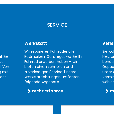
SERVICE
Werkstatt
Verle
Wir reparieren Fahrräder aller
Sie wo
f Sie
Radmarken. Ganz egal, wo Sie Ihr
Herz u
bei
Fahrrad erworben haben – wir
benöti
d. Von
bieten einen schnellen und
Gepäc
g mit
zuverlässigen Service. Unsere
unser 
der
Werkstattleistungen umfassen
Vermi
folgende Angebote ...
wählen 
mehr erfahren
m