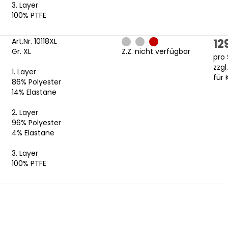
3. Layer
100% PTFE
Art.Nr. 10118XL
12
Gr. XL
Z.Z. nicht verfügbar
pro 
zzgl
1. Layer
für 
86% Polyester
14% Elastane
2. Layer
96% Polyester
4% Elastane
3. Layer
100% PTFE