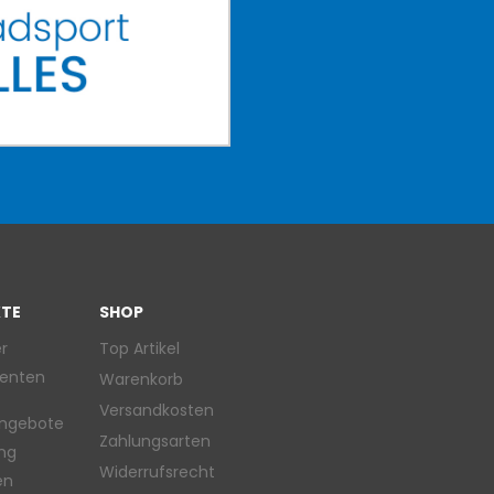
TE
SHOP
r
Top Artikel
enten
Warenkorb
Versandkosten
ngebote
Zahlungsarten
ung
Widerrufsrecht
en