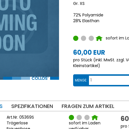
Gr. XS
72% Polyamide
28% Elasthan
sofort im L
60,00 EUR
pro Stück (inkl. MwSt. zzgl.
V
Kleinstartikel
)
MENGE:
S
SPEZIFIKATIONEN
FRAGEN ZUM ARTIKEL
Art.Nr. 05369S
60
Trägerlose
sofort im Laden
pro 
Frauenhose
verfügbar