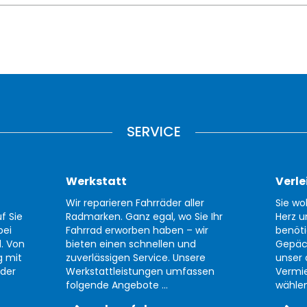
SERVICE
Werkstatt
Verle
Wir reparieren Fahrräder aller
Sie wo
f Sie
Radmarken. Ganz egal, wo Sie Ihr
Herz u
bei
Fahrrad erworben haben – wir
benöti
d. Von
bieten einen schnellen und
Gepäc
g mit
zuverlässigen Service. Unsere
unser 
der
Werkstattleistungen umfassen
Vermi
folgende Angebote ...
wählen 