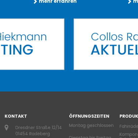
mehr erfahren
m
KONTAKT
ÖFFNUNGSZEITEN
PRODUK
Montag geschlossen
Fahrräde
Dresdner Straße 12/14
01454 Radeberg
Kompon
Dienstag bis Freitag