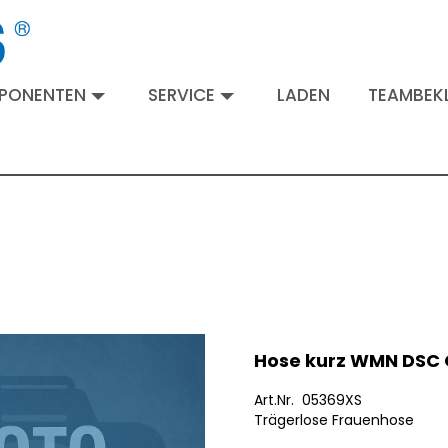
MPONENTEN
SERVICE
LADEN
TEAMBEKL
Hose kurz WMN DSC
Art.Nr. 05369XS
Trägerlose Frauenhose