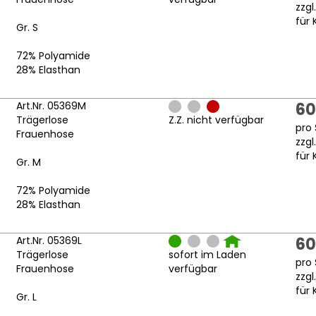
zzgl
für 
Gr. S
72% Polyamide
28% Elasthan
Art.Nr. 05369M
60
Trägerlose
Z.Z. nicht verfügbar
pro 
Frauenhose
zzgl
für 
Gr. M
72% Polyamide
28% Elasthan
Art.Nr. 05369L
60
Trägerlose
sofort im Laden
pro 
Frauenhose
verfügbar
zzgl
für 
Gr. L