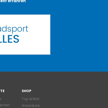
ehr erfahren
TE
SHOP
r
Top Artikel
enten
Warenkorb