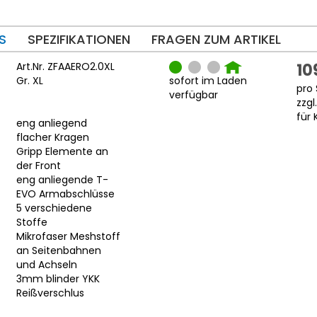
S
SPEZIFIKATIONEN
FRAGEN ZUM ARTIKEL
Art.Nr. ZFAAERO2.0XL
10
Gr. XL
sofort im Laden
pro 
verfügbar
zzgl
für 
eng anliegend
flacher Kragen
Gripp Elemente an
der Front
eng anliegende T-
EVO Armabschlüsse
5 verschiedene
Stoffe
Mikrofaser Meshstoff
an Seitenbahnen
und Achseln
3mm blinder YKK
Reißverschlus