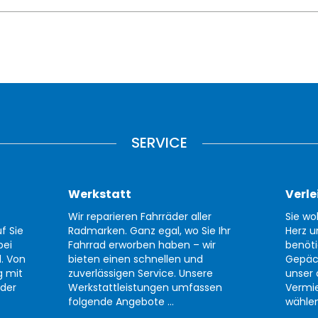
SERVICE
Werkstatt
Verle
Wir reparieren Fahrräder aller
Sie wo
f Sie
Radmarken. Ganz egal, wo Sie Ihr
Herz u
bei
Fahrrad erworben haben – wir
benöti
d. Von
bieten einen schnellen und
Gepäc
g mit
zuverlässigen Service. Unsere
unser 
der
Werkstattleistungen umfassen
Vermi
folgende Angebote ...
wählen 