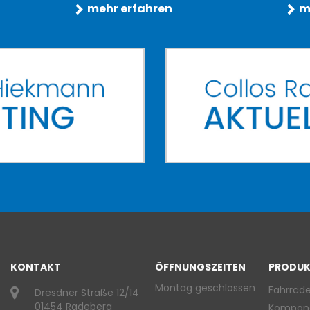
mehr erfahren
m
KONTAKT
ÖFFNUNGSZEITEN
PRODUK
Montag geschlossen
Fahrräde
Dresdner Straße 12/14
01454 Radeberg
Kompon