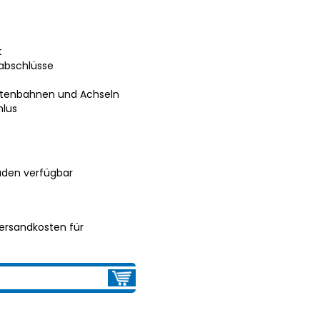
t
abschlüsse
eitenbahnen und Achseln
hlus
aden verfügbar
ersandkosten für