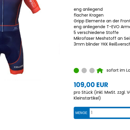
eng anliegend
flacher Kragen
Gripp Elemente an der Fron
eng anliegende T-EVO Arm
5 verschiedene Stoffe
Mikrofaser Meshstoff an S
3mm blinder YKK Reißversc
sofort im L
109,00 EUR
pro Stück (inkl. MwSt. zzgl.
V
Kleinstartikel
)
MENGE: