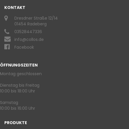
KONTAKT
Dresdner Straße 12/14
01454 Radeberg
03528447336
info@collos.de
Facebook
ÖFFNUNGSZEITEN
Montag geschlossen
Dienstag bis Freitag
10:00 bis 18:00 Uhr
Samstag
10:00 bis 16:00 Uhr
PRODUKTE