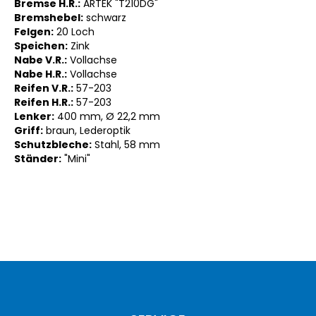
Bremse H.R.:
ARTEK "T210DG"
Bremshebel:
schwarz
Felgen:
20 Loch
Speichen:
Zink
Nabe V.R.:
Vollachse
Nabe H.R.:
Vollachse
Reifen V.R.:
57-203
Reifen H.R.:
57-203
Lenker:
400 mm, Ø 22,2 mm
Griff:
braun, Lederoptik
Schutzbleche:
Stahl, 58 mm
Ständer:
"Mini"