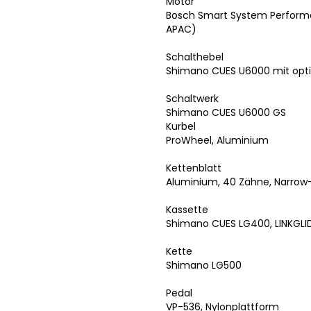
Motor
Bosch Smart System Performan
APAC)
Schalthebel
Shimano CUES U6000 mit opti
Schaltwerk
Shimano CUES U6000 GS
Kurbel
ProWheel, Aluminium
Kettenblatt
Aluminium, 40 Zähne, Narrow
Kassette
Shimano CUES LG400, LINKGLID
Kette
Shimano LG500
Pedal
VP-536, Nylonplattform