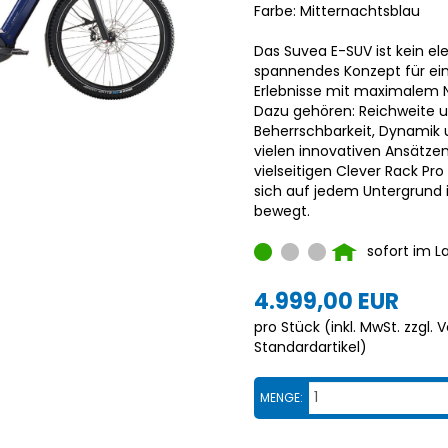
Farbe: Mitternachtsblau
Das Suvea E-SUV ist kein el
spannendes Konzept für ein 
Erlebnisse mit maximalem
Dazu gehören: Reichweite u
Beherrschbarkeit, Dynamik 
vielen innovativen Ansätze
vielseitigen Clever Rack Pro
sich auf jedem Untergrund i
bewegt.
sofort im L
4.999,00 EUR
pro Stück (inkl. MwSt. zzgl.
V
Standardartikel
)
MENGE: