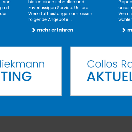
d. Von
bieten einen schnellen und
Gepäc
g mit
zuverlässigen Service. Unsere
unser 
der
Werkstattleistungen umfassen
Vermi
folgende Angebote ...
wählen 
mehr erfahren
m