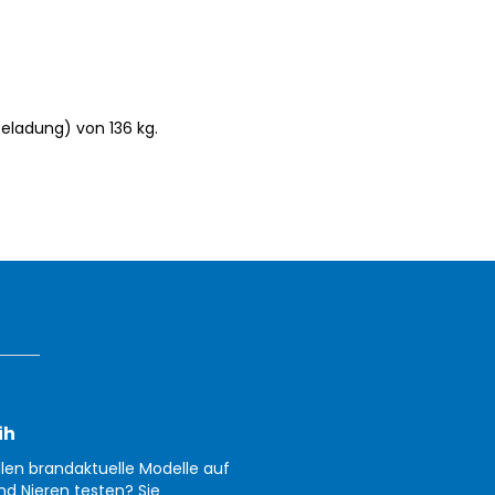
eladung) von 136 kg.
ih
llen brandaktuelle Modelle auf
nd Nieren testen? Sie