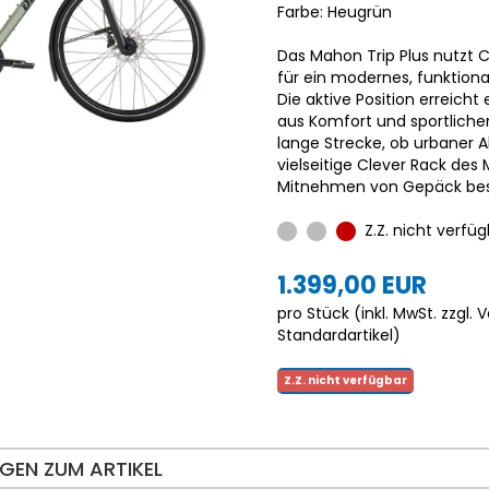
Farbe: Heugrün
Das Mahon Trip Plus nutzt 
für ein modernes, funktional 
Die aktive Position erreich
aus Komfort und sportliche
lange Strecke, ob urbaner A
vielseitige Clever Rack de
Mitnehmen von Gepäck bes
Z.Z. nicht verfüg
1.399,00 EUR
pro Stück (inkl. MwSt. zzgl.
V
Standardartikel
)
Z.Z. nicht verfügbar
GEN ZUM ARTIKEL