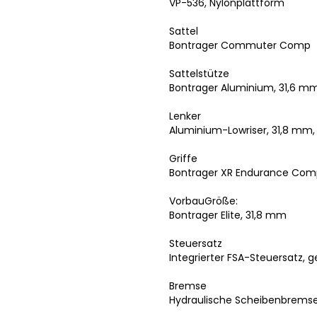
VP-536, Nylonplattform
Sattel
Bontrager Commuter Comp
Sattelstütze
Bontrager Aluminium, 31,6 m
Lenker
Aluminium-Lowriser, 31,8 mm
Griffe
Bontrager XR Endurance Com
VorbauGröße:
Bontrager Elite, 31,8 mm
Steuersatz
Integrierter FSA-Steuersatz, g
Bremse
Hydraulische Scheibenbrems