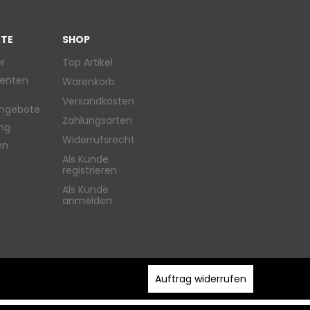
TE
SHOP
r
Top Artikel
enten
Warenkorb
Versandkosten
ngebote
Zahlungsarten
ung
Widerrufsrecht
en
Als Kunde
registrieren
Als Kunde
anmelden
Auftrag widerrufen