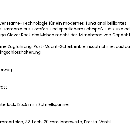
er Frame-Technologie für ein modernes, funktional brilliantes Tr
ale Harmonie aus Komfort und sportlichem Fahrspaß. Ob kurze od
seitige Clever Rack des Mahon macht das Mitnehmen von Gepäck 
erne Zugführung, Post-Mount-Scheibenbremsaufnahme, austaus
Ringschlosshalterung
derweg
att
terlock, 135x5 mm Schnellspanner
ammerfelge, 32-Loch, 20 mm Innenweite, Presta-Ventil