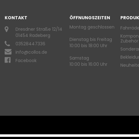
KONTAKT
ÖFFNUNGSZEITEN
PRODUK
Montag geschlossen
Fahrräde
Dresdner Straße 12/14
01454 Radeberg
Kompon
Dienstag bis Freitag
Zubehör
03528447336
10:00 bis 18:00 Uhr
Sondera
info@collos.de
Bekleid
Samstag
Facebook
10:00 bis 16:00 Uhr
Neuheit