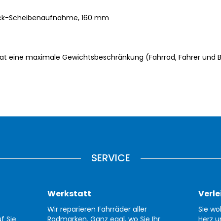
ock-Scheibenaufnahme, 160 mm
at eine maximale Gewichtsbeschränkung (Fahrrad, Fahrer und B
SERVICE
Werkstatt
Verle
Wir reparieren Fahrräder aller
Sie wo
f Sie
Radmarken. Ganz egal, wo Sie Ihr
Herz u