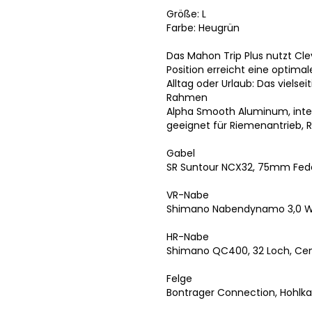
Größe: L
Farbe: Heugrün
Das Mahon Trip Plus nutzt Clev
Position erreicht eine optim
Alltag oder Urlaub: Das viel
Rahmen
Alpha Smooth Aluminum, int
geeignet für Riemenantrieb, 
Gabel
SR Suntour NCX32, 75mm Fe
VR-Nabe
Shimano Nabendynamo 3,0 W
HR-Nabe
Shimano QC400, 32 Loch, Cen
Felge
Bontrager Connection, Hohlk