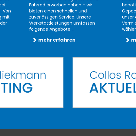
bei
Fahrrad erworben haben – wir
benöti
d. Von
bieten einen schnellen und
Gepäc
g mit
zuverlässigen Service. Unsere
unser 
der
Werkstattleistungen umfassen
Vermi
folgende Angebote ...
wählen 
mehr erfahren
m