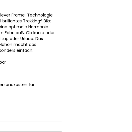
Clever Frame-Technologie
brilliantes Trekking® Bike.
t eine optimale Harmonie
m Fahrspaß. Ob kurze oder
lltag oder Urlaub: Das
s Mahon macht das
onders einfach.
bar
ersandkosten für