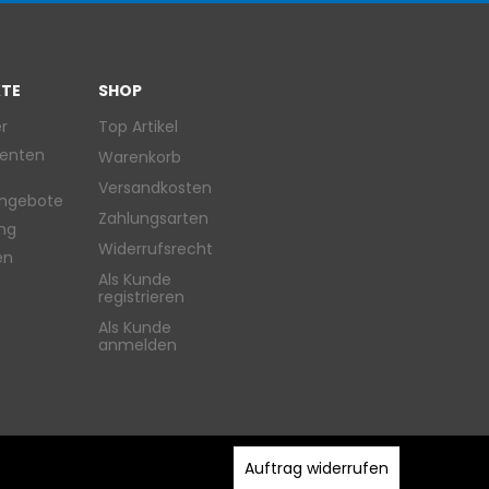
TE
SHOP
r
Top Artikel
enten
Warenkorb
Versandkosten
ngebote
Zahlungsarten
ung
Widerrufsrecht
en
Als Kunde
registrieren
Als Kunde
anmelden
Auftrag widerrufen