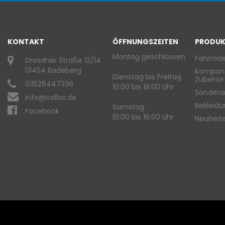
KONTAKT
ÖFFNUNGSZEITEN
PRODUK
Montag geschlossen
Fahrräde
Dresdner Straße 12/14
01454 Radeberg
Kompon
Dienstag bis Freitag
Zubehör
03528447336
10:00 bis 18:00 Uhr
Sondera
info@collos.de
Bekleid
Samstag
Facebook
10:00 bis 16:00 Uhr
Neuheit