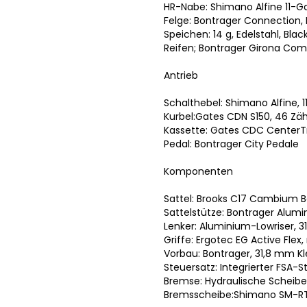
HR-Nabe: Shimano Alfine 11
Felge:
Bontrager Connection, 
Speichen: 14 g, Edelstahl, Blac
Reifen; Bontrager Girona Comp
Antrieb
Schalthebel: Shimano Alfine, 
Kurbel:Gates CDN S150, 46 Zä
Kassette: Gates CDC CenterT
Pedal:
Bontrager City Pedale
Komponenten
Sattel: Brooks C17 Cambium B
Sattelstütze: Bontrager Alum
Lenker:
Aluminium-Lowriser, 
Griffe: Ergotec EG Active F
Vorbau: Bontrager, 31,8 mm 
Steuersatz:
Integrierter FSA-S
Bremse: Hydraulische Schei
Bremsscheibe:Shimano SM-R