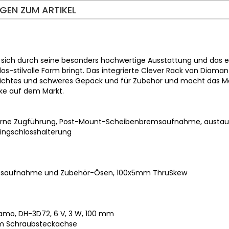
GEN ZUM ARTIKEL
 sich durch seine besonders hochwertige Ausstattung und das el
tlos-stilvolle Form bringt. Das integrierte Clever Rack von Diama
eichtes und schweres Gepäck und für Zubehör und macht das Mah
ike auf dem Markt.
erne Zugführung, Post-Mount-Scheibenbremsaufnahme, austaus
Ringschlosshalterung
msaufnahme und Zubehör-Ösen, 100x5mm ThruSkew
mo, DH-3D72, 6 V, 3 W, 100 mm
mm Schraubsteckachse