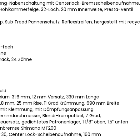
-Gang-Nabenschaltung mit Centerlock-Bremsscheibenaufnahme,
Hohlkammerfelge, 32-Loch, 20 mm Innenweite, Presta-Ventil
k
, Sub Tread Pannenschutz, Reflexstreifen, hergestellt mit recyc
11-fach
hne
rack, 24 Zähne
old
inium, 31,6 mm, 12 mm Versatz, 330 mm Länge
31,8 mm, 25 mm Rise, 11 Grad Krümmung, 690 mm Breite
lex, mit Klemmung, mit Dämpfungsanpassung
Klemmdurchmesser, Blendr-kompatibel, 7 Grad,
teuersatz, gedichtetes Patronenlager, 1 1/8" oben, 1,5" unten
benbremse Shimano MT200
T30, Center Lock-Scheibenaufnahme, 160 mm