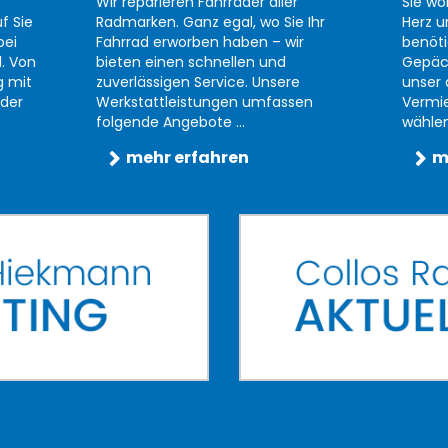
Wir reparieren Fahrräder aller
Sie wo
f Sie
Radmarken. Ganz egal, wo Sie Ihr
Herz u
bei
Fahrrad erworben haben – wir
benöti
d. Von
bieten einen schnellen und
Gepäc
g mit
zuverlässigen Service. Unsere
unser 
der
Werkstattleistungen umfassen
Vermi
folgende Angebote ...
wählen 
mehr erfahren
m