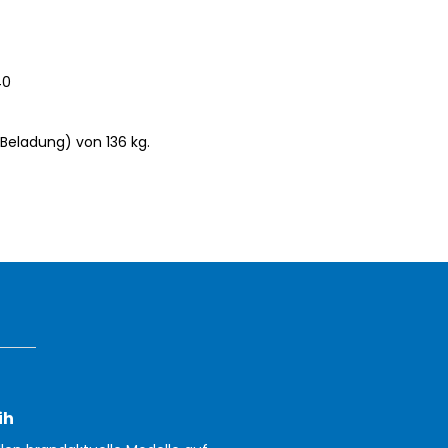
40
Beladung) von 136 kg.
ih