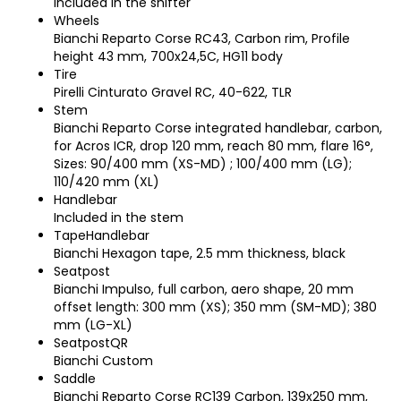
Included in the shifter
Wheels
Bianchi Reparto Corse RC43, Carbon rim, Profile
height 43 mm, 700x24,5C, HG11 body
Tire
Pirelli Cinturato Gravel RC, 40-622, TLR
Stem
Bianchi Reparto Corse integrated handlebar, carbon,
for Acros ICR, drop 120 mm, reach 80 mm, flare 16°,
Sizes: 90/400 mm (XS-MD) ; 100/400 mm (LG);
110/420 mm (XL)
Handlebar
Included in the stem
TapeHandlebar
Bianchi Hexagon tape, 2.5 mm thickness, black
Seatpost
Bianchi Impulso, full carbon, aero shape, 20 mm
offset length: 300 mm (XS); 350 mm (SM-MD); 380
mm (LG-XL)
SeatpostQR
Bianchi Custom
Saddle
Bianchi Reparto Corse RC139 Carbon, 139x250 mm,