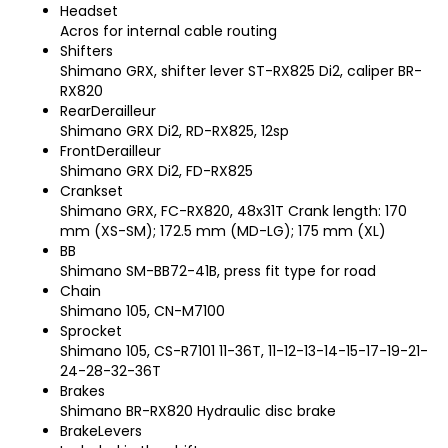
Headset
Acros for internal cable routing
Shifters
Shimano GRX, shifter lever ST-RX825 Di2, caliper BR-
RX820
RearDerailleur
Shimano GRX Di2, RD-RX825, 12sp
FrontDerailleur
Shimano GRX Di2, FD-RX825
Crankset
Shimano GRX, FC-RX820, 48x31T Crank length: 170
mm (XS-SM); 172.5 mm (MD-LG); 175 mm (XL)
BB
Shimano SM-BB72-41B, press fit type for road
Chain
Shimano 105, CN-M7100
Sprocket
Shimano 105, CS-R7101 11-36T, 11-12-13-14-15-17-19-21-
24-28-32-36T
Brakes
Shimano BR-RX820 Hydraulic disc brake
BrakeLevers