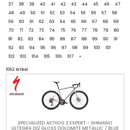
37
38
39
40
41
42
43
44
45
46
47
48
49
50
51
52
53
54
55
56
57
58
59
60
61
62
63
64
65
66
67
68
69
70
71
72
73
74
75
76
77
78
79
80
81
82
83
84
85
86
87
88
89
90
91
92
93
94
95
96
97
98
99
100
101
102
103
104
105
106
107
»
1062 Artikel
SPECIALIZED AETHOS 2 EXPERT - SHIMANO
ULTEGRA DI2 GLOSS DOLOMITE METALLIC / BLUE