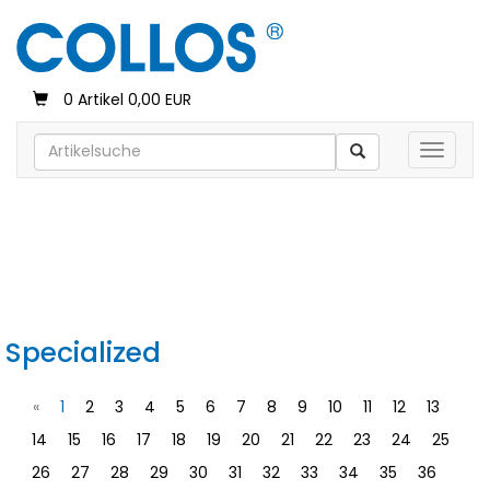
0 Artikel 0,00 EUR
Toggle 
Specialized
«
1
2
3
4
5
6
7
8
9
10
11
12
13
14
15
16
17
18
19
20
21
22
23
24
25
26
27
28
29
30
31
32
33
34
35
36