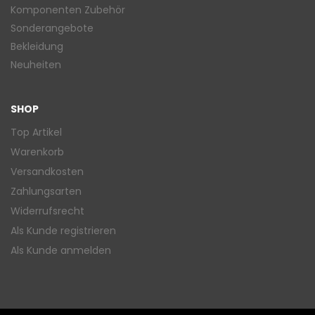
Komponenten Zubehör
Sonderangebote
Bekleidung
Neuheiten
SHOP
Top Artikel
Warenkorb
Versandkosten
Zahlungsarten
Widerrufsrecht
Als Kunde registrieren
Als Kunde anmelden