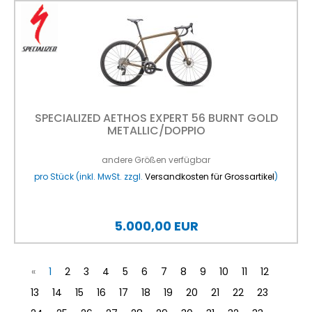
SPECIALIZED AETHOS EXPERT 56 BURNT GOLD
METALLIC/DOPPIO
andere Größen verfügbar
pro Stück (inkl. MwSt. zzgl.
Versandkosten für Grossartikel
)
5.000,00 EUR
«
1
2
3
4
5
6
7
8
9
10
11
12
13
14
15
16
17
18
19
20
21
22
23