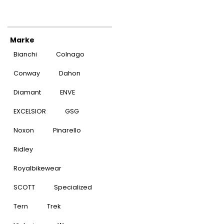
Marke
Bianchi
Colnago
Conway
Dahon
Diamant
ENVE
EXCELSIOR
GSG
Noxon
Pinarello
Ridley
Royalbikewear
SCOTT
Specialized
Tern
Trek