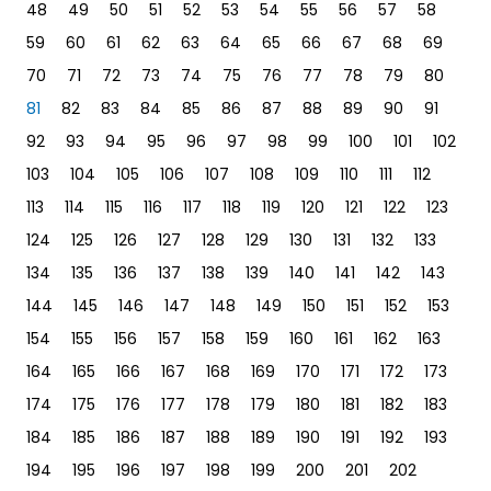
48
49
50
51
52
53
54
55
56
57
58
59
60
61
62
63
64
65
66
67
68
69
70
71
72
73
74
75
76
77
78
79
80
81
82
83
84
85
86
87
88
89
90
91
92
93
94
95
96
97
98
99
100
101
102
103
104
105
106
107
108
109
110
111
112
113
114
115
116
117
118
119
120
121
122
123
124
125
126
127
128
129
130
131
132
133
134
135
136
137
138
139
140
141
142
143
144
145
146
147
148
149
150
151
152
153
154
155
156
157
158
159
160
161
162
163
164
165
166
167
168
169
170
171
172
173
174
175
176
177
178
179
180
181
182
183
184
185
186
187
188
189
190
191
192
193
194
195
196
197
198
199
200
201
202