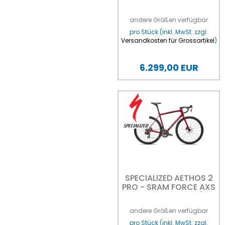
ULTEGRA DI2 GLOSS
DOLOMITE METALLIC /
andere Größen verfügbar
BLUE PEARL OVER
SHADOW SILVER 61
pro Stück (inkl. MwSt. zzgl.
Versandkosten für Grossartikel
)
6.299,00 EUR
SPECIALIZED AETHOS 2
PRO - SRAM FORCE AXS
GLOSS RED SKY /
CHROME 54
andere Größen verfügbar
pro Stück (inkl. MwSt. zzgl.