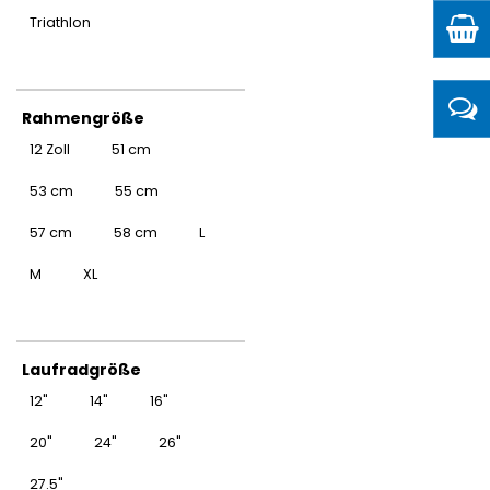
Triathlon
Rahmengröße
12 Zoll
51 cm
53 cm
55 cm
57 cm
58 cm
L
M
XL
Laufradgröße
12"
14"
16"
20"
24"
26"
27.5"