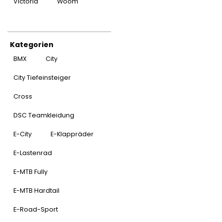
Victoria
Woom
Kategorien
BMX
City
City Tiefeinsteiger
Cross
DSC Teamkleidung
E-City
E-Klappräder
E-Lastenrad
E-MTB Fully
E-MTB Hardtail
E-Road-Sport