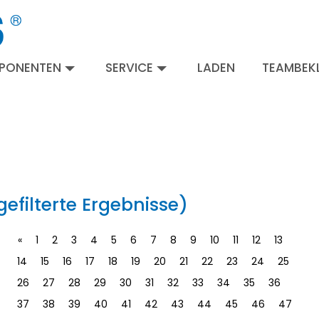
MPONENTEN
SERVICE
LADEN
TEAMBEKL
gefilterte Ergebnisse)
«
1
2
3
4
5
6
7
8
9
10
11
12
13
14
15
16
17
18
19
20
21
22
23
24
25
26
27
28
29
30
31
32
33
34
35
36
37
38
39
40
41
42
43
44
45
46
47