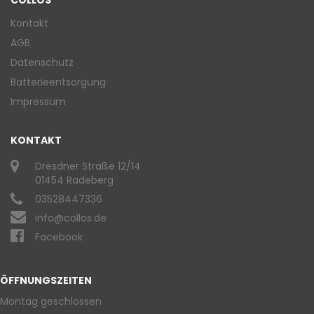
COLLOS
Kontakt
AGB
Datenschutz
Batterieentsorgung
Impressum
KONTAKT
Dresdner Straße 12/14
01454 Radeberg
03528447336
info@collos.de
Facebook
ÖFFNUNGSZEITEN
Montag geschlossen