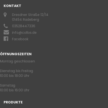
KONTAKT
Dresdner Straße 12/14
01454 Radeberg
03528447336
info@collos.de
Facebook
ÖFFNUNGSZEITEN
Montag geschlossen
Dienstag bis Freitag
10:00 bis 18:00 Uhr
Samstag
10:00 bis 16:00 Uhr
PRODUKTE