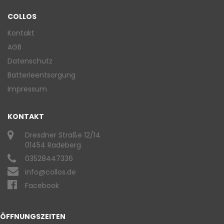
COLLOS
Kontakt
AGB
Datenschutz
Batterieentsorgung
Impressum
KONTAKT
Dresdner Straße 12/14
01454 Radeberg
03528447336
info@collos.de
Facebook
ÖFFNUNGSZEITEN