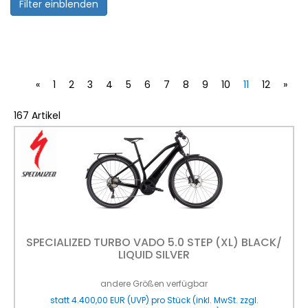
Filter einblenden
«
1
2
3
4
5
6
7
8
9
10
11
12
»
167 Artikel
SPECIALIZED TURBO VADO 5.0 STEP (XL) BLACK/
LIQUID SILVER
andere Größen verfügbar
statt
4.400,00 EUR
(
UVP
) pro Stück (inkl. MwSt. zzgl.