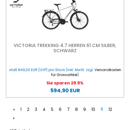
VICTORIA TREKKING 4.7 HERREN 61 CM SILBER,
SCHWARZ
statt
849,00 EUR
(
UVP
) pro Stück (inkl. MwSt. zzgl.
Versandkosten
für Grossartikel
)
Sie sparen 29.9%
594,90 EUR
«
1
2
3
4
5
6
7
8
9
10
11
12
»