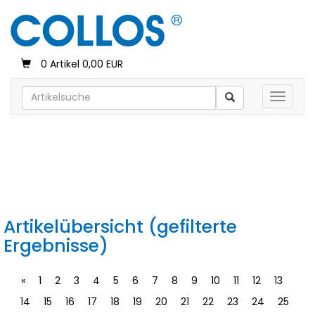
0 Artikel 0,00 EUR
Toggle 
Artikelübersicht (gefilterte
Ergebnisse)
«
1
2
3
4
5
6
7
8
9
10
11
12
13
14
15
16
17
18
19
20
21
22
23
24
25