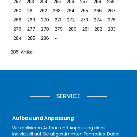
252
253
254
255
256
257
258
259
260
261
262
263
264
265
266
267
268
269
270
271
272
273
274
275
276
277
278
279
280
281
282
283
284
285
286
»
2851 Artikel
SERVICE
Aufbau und Anpassung
Wir realisieren Aufbau und Anpassung eines
individuell auf Sie abgestimmten Fahrrades. Dabei