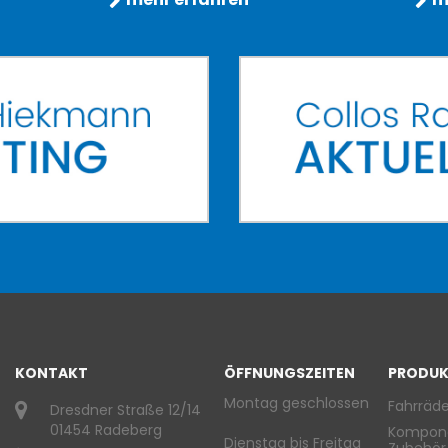
KONTAKT
ÖFFNUNGSZEITEN
PRODUK
Montag geschlossen
Fahrräde
Dresdner Straße 12/14
01454 Radeberg
Kompon
Dienstag bis Freitag