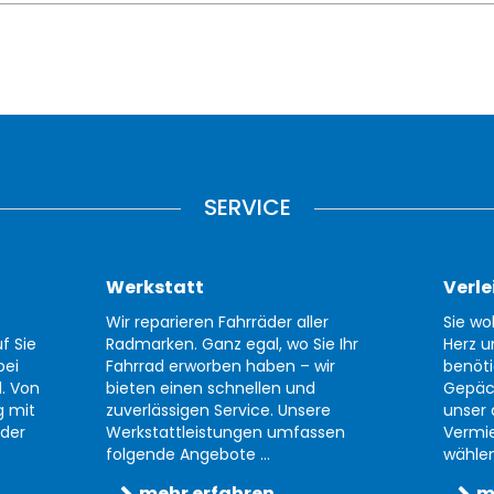
SERVICE
Werkstatt
Verle
Wir reparieren Fahrräder aller
Sie wo
f Sie
Radmarken. Ganz egal, wo Sie Ihr
Herz u
bei
Fahrrad erworben haben – wir
benöti
d. Von
bieten einen schnellen und
Gepäc
g mit
zuverlässigen Service. Unsere
unser 
der
Werkstattleistungen umfassen
Vermi
folgende Angebote ...
wählen 
mehr erfahren
m