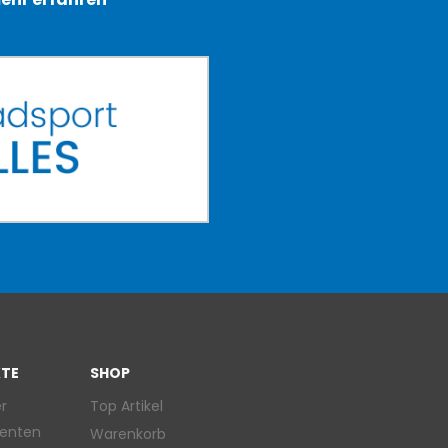
TE
SHOP
r
Top Artikel
enten
Warenkorb