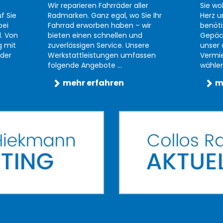
Wir reparieren Fahrräder aller
Sie wo
f Sie
Radmarken. Ganz egal, wo Sie Ihr
Herz u
bei
Fahrrad erworben haben – wir
benöti
d. Von
bieten einen schnellen und
Gepäc
g mit
zuverlässigen Service. Unsere
unser 
der
Werkstattleistungen umfassen
Vermi
folgende Angebote ...
wählen 
mehr erfahren
m