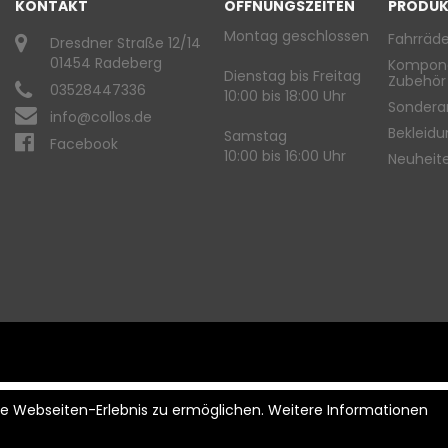
KONTAKT
ÖFFNUNGSZEITEN
PRODUK
Montag geschlossen
Fahrräde
Dresdner Straße 12/14
01454 Radeberg
Kompon
Dienstag bis Freitag
Zubehör
03528447336
10:00 bis 18:00 Uhr
Sondera
info@collos.de
Bekleid
Samstag
Facebook
10:00 bis 16:00 Uhr
Neuheit
ste Webseiten-Erlebnis zu ermöglichen. Weitere Informationen