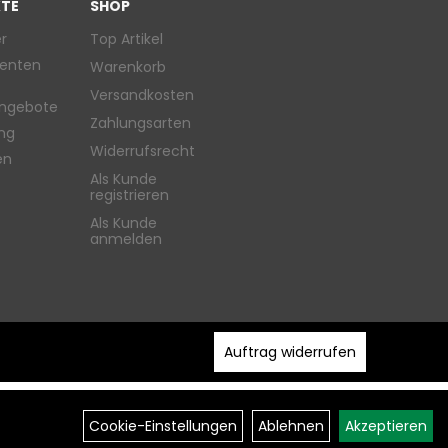
TE
SHOP
r
Top Artikel
enten
Warenkorb
Versandkosten
ngebote
Zahlungsarten
ung
Widerrufsrecht
en
Als Kunde
registrieren
Als Kunde
anmelden
Auftrag widerrufen
Cookie-Einstellungen
Ablehnen
Akzeptieren