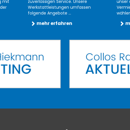
g mit
zuverlässigen Service. Unsere
unser 
der
Werkstattleistungen umfassen
Vermi
folgende Angebote ...
wählen 
mehr erfahren
m