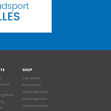
TE
SHOP
r
Top Artikel
enten
Warenkorb
Versandkosten
ngebote
Zahlungsarten
ung
Widerrufsrecht
en