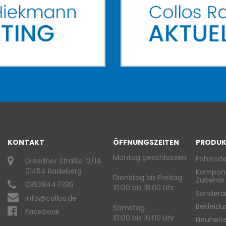
KONTAKT
ÖFFNUNGSZEITEN
PRODUK
Montag geschlossen
Fahrräde
Dresdner Straße 12/14
01454 Radeberg
Kompon
Dienstag bis Freitag
Zubehör
03528447336
10:00 bis 18:00 Uhr
Sondera
info@collos.de
Bekleid
Samstag
Facebook
10:00 bis 16:00 Uhr
Neuheit