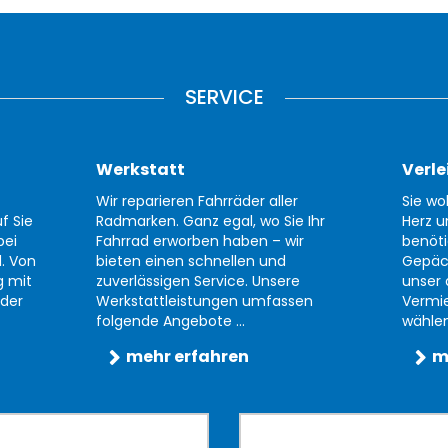
SERVICE
Werkstatt
Verle
Wir reparieren Fahrräder aller
Sie wo
f Sie
Radmarken. Ganz egal, wo Sie Ihr
Herz u
bei
Fahrrad erworben haben – wir
benöti
d. Von
bieten einen schnellen und
Gepäc
g mit
zuverlässigen Service. Unsere
unser 
der
Werkstattleistungen umfassen
Vermi
folgende Angebote ...
wählen 
mehr erfahren
m