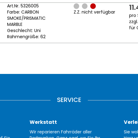
Art.Nr. 5326005
11
Farbe: CARBON
Z.Z. nicht verfügbar
pro 
SMOKE/PRISMATIC
zzgl
MARBLE
für 
Geschlecht: Uni
Rahmengröße: 62
SERVICE
Werkstatt
Verle
Wir reparieren Fahrräder aller
Sie wo