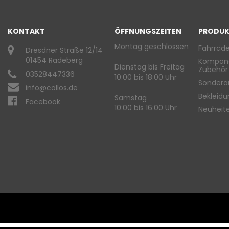
KONTAKT
ÖFFNUNGSZEITEN
PRODUK
Montag geschlossen
Fahrräde
Dresdner Straße 12/14
01454 Radeberg
Kompon
Dienstag bis Freitag
Zubehör
03528447336
10:00 bis 18:00 Uhr
Sondera
info@collos.de
Bekleid
Samstag
Facebook
10:00 bis 16:00 Uhr
Neuheit