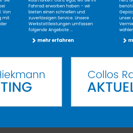
f Sie
Radmarken. Ganz egal, wo Sie Ihr
Herz u
bei
Fahrrad erworben haben – wir
benöti
d. Von
bieten einen schnellen und
Gepäc
g mit
zuverlässigen Service. Unsere
unser 
der
Werkstattleistungen umfassen
Vermi
folgende Angebote ...
wählen 
mehr erfahren
m