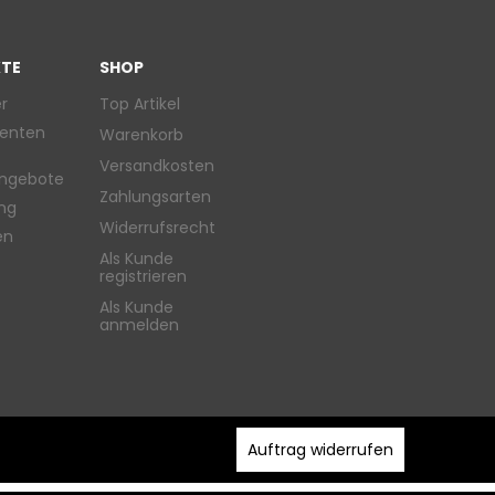
TE
SHOP
r
Top Artikel
enten
Warenkorb
Versandkosten
ngebote
Zahlungsarten
ung
Widerrufsrecht
en
Als Kunde
registrieren
Als Kunde
anmelden
Auftrag widerrufen