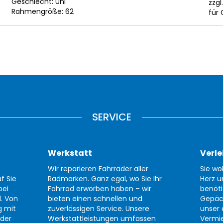
Geschlecht: Uni
zzgl
Rahmengröße: 62
für 
SERVICE
Werkstatt
Verle
Wir reparieren Fahrräder aller
Sie wo
f Sie
Radmarken. Ganz egal, wo Sie Ihr
Herz u
bei
Fahrrad erworben haben – wir
benöti
d. Von
bieten einen schnellen und
Gepäc
g mit
zuverlässigen Service. Unsere
unser 
der
Werkstattleistungen umfassen
Vermi