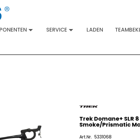
MPONENTEN
SERVICE
LADEN
TEAMBEKL
Trek Domane+ SLR 8
Smoke/Prismatic M
Art.Nr. 5331068