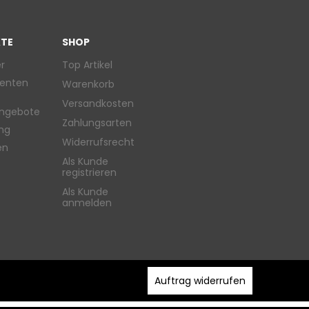
TE
SHOP
r
Top Artikel
enten
Warenkorb
Versandkosten
ngebote
Zahlungsarten
ung
Widerrufsrecht
en
Als Kunde
registrieren
Als Kunde
anmelden
Auftrag widerrufen