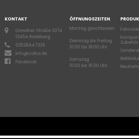
KONTAKT
ÖFFNUNGSZEITEN
PRODUK
Montag geschlossen
Fahrräde
Dresdner Straße 12/14
01454 Radeberg
Kompon
Dienstag bis Freitag
Zubehör
03528447336
10:00 bis 18:00 Uhr
Sondera
info@collos.de
Bekleid
Samstag
Facebook
10:00 bis 16:00 Uhr
Neuheit