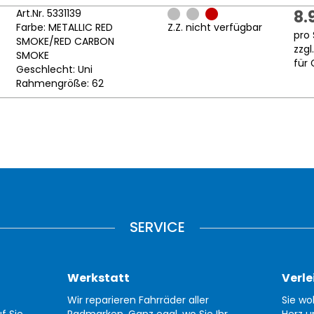
Art.Nr. 5331139
8.
Farbe: METALLIC RED
Z.Z. nicht verfügbar
pro 
SMOKE/RED CARBON
zzgl
SMOKE
für 
Geschlecht: Uni
Rahmengröße: 62
SERVICE
Werkstatt
Verle
Wir reparieren Fahrräder aller
Sie wo