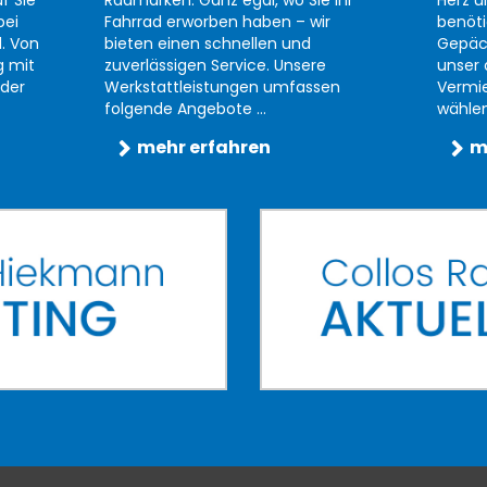
f Sie
Radmarken. Ganz egal, wo Sie Ihr
Herz u
bei
Fahrrad erworben haben – wir
benöti
d. Von
bieten einen schnellen und
Gepäc
g mit
zuverlässigen Service. Unsere
unser 
der
Werkstattleistungen umfassen
Vermi
folgende Angebote ...
wählen 
mehr erfahren
m