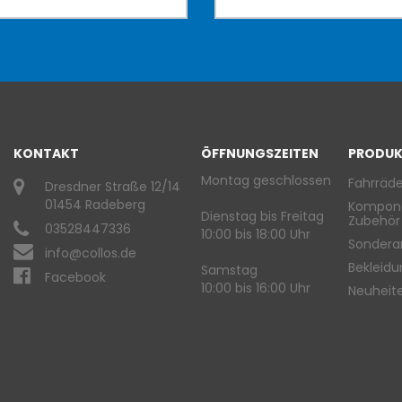
KONTAKT
ÖFFNUNGSZEITEN
PRODUK
Montag geschlossen
Fahrräde
Dresdner Straße 12/14
01454 Radeberg
Kompon
Dienstag bis Freitag
Zubehör
03528447336
10:00 bis 18:00 Uhr
Sondera
info@collos.de
Bekleid
Samstag
Facebook
10:00 bis 16:00 Uhr
Neuheit