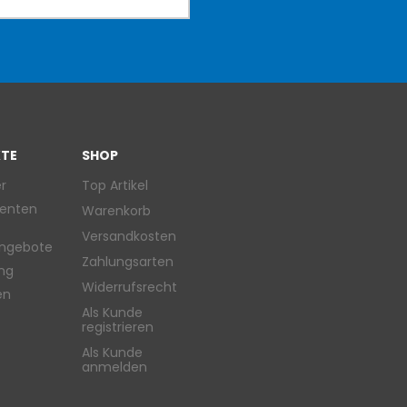
TE
SHOP
r
Top Artikel
enten
Warenkorb
Versandkosten
ngebote
Zahlungsarten
ung
Widerrufsrecht
en
Als Kunde
registrieren
Als Kunde
anmelden