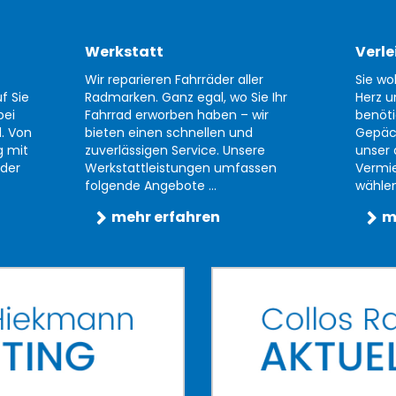
Werkstatt
Verle
Wir reparieren Fahrräder aller
Sie wo
f Sie
Radmarken. Ganz egal, wo Sie Ihr
Herz u
bei
Fahrrad erworben haben – wir
benöti
d. Von
bieten einen schnellen und
Gepäc
g mit
zuverlässigen Service. Unsere
unser 
der
Werkstattleistungen umfassen
Vermi
folgende Angebote ...
wählen 
mehr erfahren
m