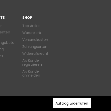
TE
SHOP
r
Top Artikel
enten
Warenkorb
Versandkosten
ngebote
Zahlungsarten
ung
Widerrufsrecht
en
Als Kunde
registrieren
Als Kunde
anmelden
Auftrag widerrufen