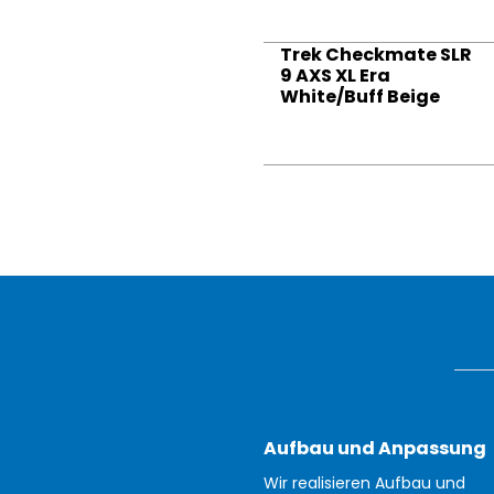
Trek Checkmate SLR
9 AXS XL Era
White/Buff Beige
Aufbau und Anpassung
Wir realisieren Aufbau und