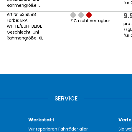
für 
Rahmengröße: L
Art.Nr. 5319588
9.
Farbe: ERA
Z.Z. nicht verfügbar
pro 
WHITE/BUFF BEIGE
zzgl
Geschlecht: Uni
für 
Rahmengröße: XL
SERVICE
Werkstatt
Verle
Wir reparieren Fahrräder aller
Sie wo