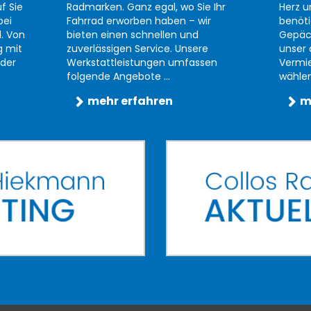
f Sie
Radmarken. Ganz egal, wo Sie Ihr
Herz u
bei
Fahrrad erworben haben – wir
benöti
d. Von
bieten einen schnellen und
Gepäc
g mit
zuverlässigen Service. Unsere
unser 
der
Werkstattleistungen umfassen
Vermi
folgende Angebote ...
wählen 
mehr erfahren
m