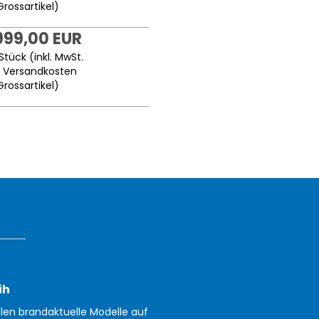
Grossartikel
)
999,00 EUR
Stück (inkl. MwSt.
.
Versandkosten
Grossartikel
)
ih
llen brandaktuelle Modelle auf