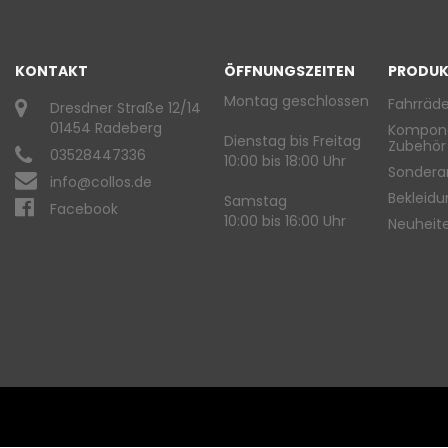
KONTAKT
ÖFFNUNGSZEITEN
PRODUK
Montag geschlossen
Fahrräde
Dresdner Straße 12/14
01454 Radeberg
Kompon
Dienstag bis Freitag
Zubehör
03528447336
10:00 bis 18:00 Uhr
Sondera
info@collos.de
Bekleid
Samstag
Facebook
10:00 bis 16:00 Uhr
Neuheit