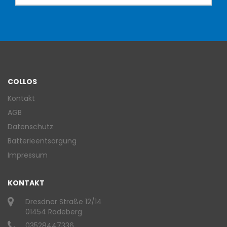
COLLOS
Kontakt
AGB
Datenschutz
Batterieentsorgung
Impressum
KONTAKT
Dresdner Straße 12/14
01454 Radeberg
03528447336