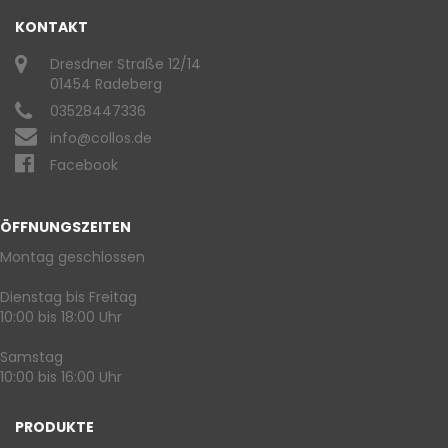
KONTAKT
Dresdner Straße 12/14
01454 Radeberg
03528447336
info@collos.de
Facebook
ÖFFNUNGSZEITEN
Montag geschlossen
Dienstag bis Freitag
10:00 bis 18:00 Uhr
Samstag
10:00 bis 16:00 Uhr
PRODUKTE