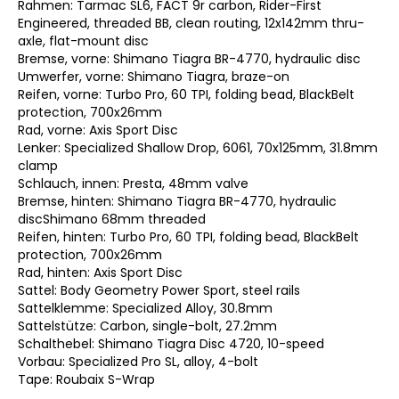
Rahmen: Tarmac SL6, FACT 9r carbon, Rider-First
Engineered, threaded BB, clean routing, 12x142mm thru-
axle, flat-mount disc
Bremse, vorne: Shimano Tiagra BR-4770, hydraulic disc
Umwerfer, vorne: Shimano Tiagra, braze-on
Reifen, vorne: Turbo Pro, 60 TPI, folding bead, BlackBelt
protection, 700x26mm
Rad, vorne: Axis Sport Disc
Lenker: Specialized Shallow Drop, 6061, 70x125mm, 31.8mm
clamp
Schlauch, innen: Presta, 48mm valve
Bremse, hinten: Shimano Tiagra BR-4770, hydraulic
discShimano 68mm threaded
Reifen, hinten: Turbo Pro, 60 TPI, folding bead, BlackBelt
protection, 700x26mm
Rad, hinten: Axis Sport Disc
Sattel: Body Geometry Power Sport, steel rails
Sattelklemme: Specialized Alloy, 30.8mm
Sattelstütze: Carbon, single-bolt, 27.2mm
Schalthebel: Shimano Tiagra Disc 4720, 10-speed
Vorbau: Specialized Pro SL, alloy, 4-bolt
Tape: Roubaix S-Wrap