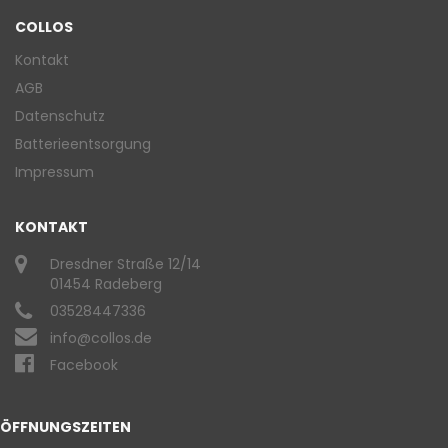
COLLOS
Kontakt
AGB
Datenschutz
Batterieentsorgung
Impressum
KONTAKT
Dresdner Straße 12/14
01454 Radeberg
03528447336
info@collos.de
Facebook
ÖFFNUNGSZEITEN