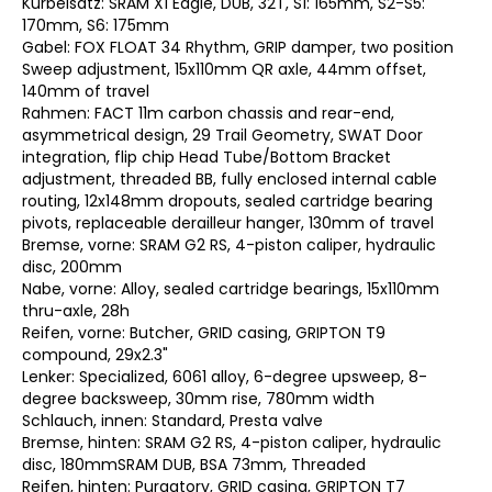
Kurbelsatz: SRAM X1 Eagle, DUB, 32T, S1: 165mm, S2-S5:
170mm, S6: 175mm
Gabel: FOX FLOAT 34 Rhythm, GRIP damper, two position
Sweep adjustment, 15x110mm QR axle, 44mm offset,
140mm of travel
Rahmen: FACT 11m carbon chassis and rear-end,
asymmetrical design, 29 Trail Geometry, SWAT Door
integration, flip chip Head Tube/Bottom Bracket
adjustment, threaded BB, fully enclosed internal cable
routing, 12x148mm dropouts, sealed cartridge bearing
pivots, replaceable derailleur hanger, 130mm of travel
Bremse, vorne: SRAM G2 RS, 4-piston caliper, hydraulic
disc, 200mm
Nabe, vorne: Alloy, sealed cartridge bearings, 15x110mm
thru-axle, 28h
Reifen, vorne: Butcher, GRID casing, GRIPTON T9
compound, 29x2.3"
Lenker: Specialized, 6061 alloy, 6-degree upsweep, 8-
degree backsweep, 30mm rise, 780mm width
Schlauch, innen: Standard, Presta valve
Bremse, hinten: SRAM G2 RS, 4-piston caliper, hydraulic
disc, 180mmSRAM DUB, BSA 73mm, Threaded
Reifen, hinten: Purgatory, GRID casing, GRIPTON T7