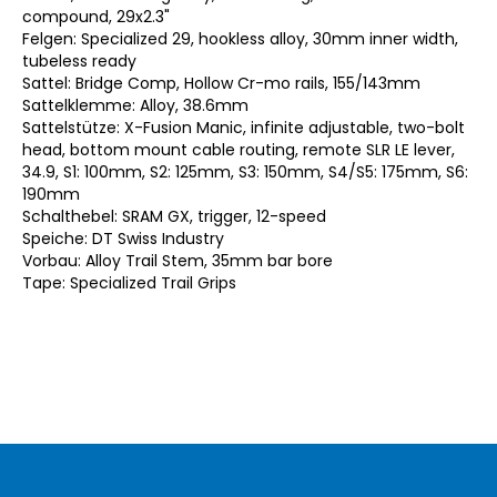
compound, 29x2.3"
Felgen: Specialized 29, hookless alloy, 30mm inner width,
tubeless ready
Sattel: Bridge Comp, Hollow Cr-mo rails, 155/143mm
Sattelklemme: Alloy, 38.6mm
Sattelstütze: X-Fusion Manic, infinite adjustable, two-bolt
head, bottom mount cable routing, remote SLR LE lever,
34.9, S1: 100mm, S2: 125mm, S3: 150mm, S4/S5: 175mm, S6:
190mm
Schalthebel: SRAM GX, trigger, 12-speed
Speiche: DT Swiss Industry
Vorbau: Alloy Trail Stem, 35mm bar bore
Tape: Specialized Trail Grips