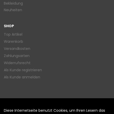
Bekleidung
Neuheiten
SHOP
Top Artikel
Warenkorb
Versandkosten
Zahlungsarten
Widerrufsrecht
Als Kunde registrieren
Als Kunde anmelden
Diese Internetseite benutzt Cookies, um Ihren Lesern das
Auftrag widerrufen