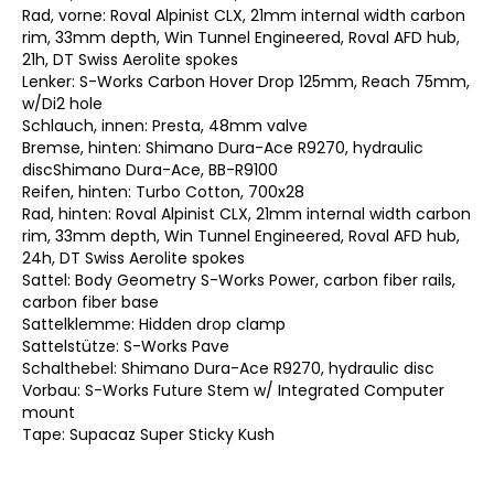
Rad, vorne: Roval Alpinist CLX, 21mm internal width carbon
rim, 33mm depth, Win Tunnel Engineered, Roval AFD hub,
21h, DT Swiss Aerolite spokes
Lenker: S-Works Carbon Hover Drop 125mm, Reach 75mm,
w/Di2 hole
Schlauch, innen: Presta, 48mm valve
Bremse, hinten: Shimano Dura-Ace R9270, hydraulic
discShimano Dura-Ace, BB-R9100
Reifen, hinten: Turbo Cotton, 700x28
Rad, hinten: Roval Alpinist CLX, 21mm internal width carbon
rim, 33mm depth, Win Tunnel Engineered, Roval AFD hub,
24h, DT Swiss Aerolite spokes
Sattel: Body Geometry S-Works Power, carbon fiber rails,
carbon fiber base
Sattelklemme: Hidden drop clamp
Sattelstütze: S-Works Pave
Schalthebel: Shimano Dura-Ace R9270, hydraulic disc
Vorbau: S-Works Future Stem w/ Integrated Computer
mount
Tape: Supacaz Super Sticky Kush