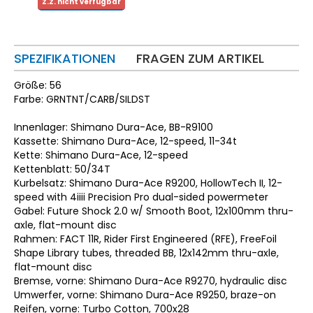
Z.Z. nicht verfügbar
SPEZIFIKATIONEN
FRAGEN ZUM ARTIKEL
Größe: 56
Farbe: GRNTNT/CARB/SILDST
Innenlager: Shimano Dura-Ace, BB-R9100
Kassette: Shimano Dura-Ace, 12-speed, 11-34t
Kette: Shimano Dura-Ace, 12-speed
Kettenblatt: 50/34T
Kurbelsatz: Shimano Dura-Ace R9200, HollowTech II, 12-
speed with 4iiii Precision Pro dual-sided powermeter
Gabel: Future Shock 2.0 w/ Smooth Boot, 12x100mm thru-
axle, flat-mount disc
Rahmen: FACT 11R, Rider First Engineered (RFE), FreeFoil
Shape Library tubes, threaded BB, 12x142mm thru-axle,
flat-mount disc
Bremse, vorne: Shimano Dura-Ace R9270, hydraulic disc
Umwerfer, vorne: Shimano Dura-Ace R9250, braze-on
Reifen, vorne: Turbo Cotton, 700x28