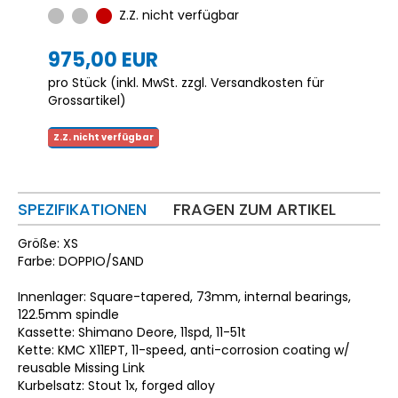
Z.Z. nicht verfügbar
975,00 EUR
pro Stück (inkl. MwSt. zzgl.
Versandkosten für
Grossartikel
)
Z.Z. nicht verfügbar
SPEZIFIKATIONEN
FRAGEN ZUM ARTIKEL
Größe: XS
Farbe: DOPPIO/SAND
Innenlager: Square-tapered, 73mm, internal bearings,
122.5mm spindle
Kassette: Shimano Deore, 11spd, 11-51t
Kette: KMC X11EPT, 11-speed, anti-corrosion coating w/
reusable Missing Link
Kurbelsatz: Stout 1x, forged alloy