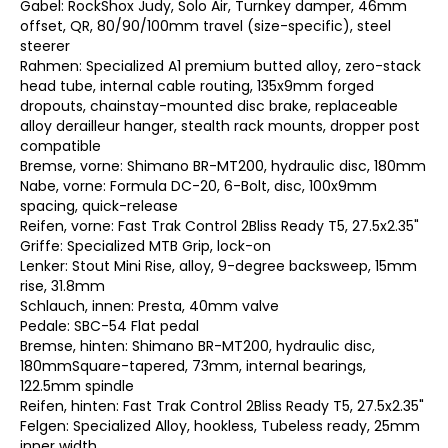
Gabel: RockShox Judy, Solo Air, Turnkey damper, 46mm
offset, QR, 80/90/100mm travel (size-specific), steel
steerer
Rahmen: Specialized A1 premium butted alloy, zero-stack
head tube, internal cable routing, 135x9mm forged
dropouts, chainstay-mounted disc brake, replaceable
alloy derailleur hanger, stealth rack mounts, dropper post
compatible
Bremse, vorne: Shimano BR-MT200, hydraulic disc, 180mm
Nabe, vorne: Formula DC-20, 6-Bolt, disc, 100x9mm
spacing, quick-release
Reifen, vorne: Fast Trak Control 2Bliss Ready T5, 27.5x2.35"
Griffe: Specialized MTB Grip, lock-on
Lenker: Stout Mini Rise, alloy, 9-degree backsweep, 15mm
rise, 31.8mm
Schlauch, innen: Presta, 40mm valve
Pedale: SBC-54 Flat pedal
Bremse, hinten: Shimano BR-MT200, hydraulic disc,
180mmSquare-tapered, 73mm, internal bearings,
122.5mm spindle
Reifen, hinten: Fast Trak Control 2Bliss Ready T5, 27.5x2.35"
Felgen: Specialized Alloy, hookless, Tubeless ready, 25mm
inner width