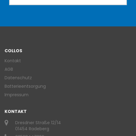
COLLOS
Kontakt
AGB
Datenschutz
Batterieentsorgung
Impressum
KONTAKT
Dresdner Straße 12/14
01454 Radeberg