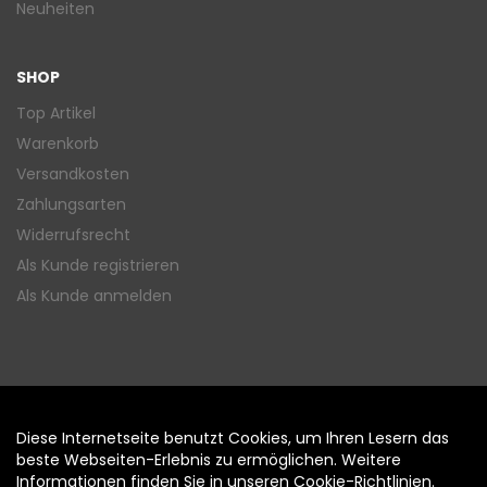
Neuheiten
SHOP
Top Artikel
Warenkorb
Versandkosten
Zahlungsarten
Widerrufsrecht
Als Kunde registrieren
Als Kunde anmelden
Diese Internetseite benutzt Cookies, um Ihren Lesern das
Auftrag widerrufen
beste Webseiten-Erlebnis zu ermöglichen. Weitere
Informationen finden Sie in unseren
Cookie-Richtlinien
.