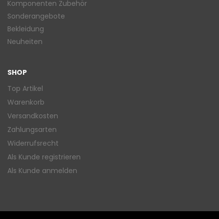
Komponenten Zubehör
Sonderangebote
Bekleidung
Neuheiten
SHOP
Top Artikel
Warenkorb
Versandkosten
Zahlungsarten
Widerrufsrecht
Als Kunde registrieren
Als Kunde anmelden