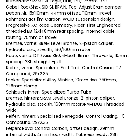
Kurbelsatz: SRAM GX Eagle, DUB, 170/175mm, 34t
Gabel: RockShox SID SL BRAIN, Top-Adjust Brain damper,
Debon Air, 15x110mm, 44mm offset, 110mm Travel
Rahmen: Fact 11m Carbon, WCID suspension design,
Progressive XC Race Geometry, Rider-First Engineered,
threaded BB, 12x148mm rear spacing, internal cable
routing, 75mm of travel
Bremse, vorne: SRAM Level Bronze, 2-piston caliper,
hydraulic disc, stealth, 180/160mm rotor
Nabe, vorne: DT Swiss 350, 6-bolt, 15mm Thru-axle, 110mm
spacing, 28h straight -pull
Reifen, vorne: Specialized Fast Trak, Control Casing, T7
Compound, 29x2.35
Lenker: Specialized Alloy Minirise, 10mm rise, 750mm,
31.8mm clamp
Schlauch, innen: Specialized Turbo Tube
Bremse, hinten: SRAM Level Bronze, 2-piston caliper,
hydraulic disc, stealth, 160mm rotorSRAM DUB Threaded
Wide
Reifen, hinten: Specialized Renegade, Control Casing, T5
Compound, 29x2.35
Felgen: Roval Control Carbon, offset design, 29mm
internal width, 4mm hook width, Tubeless ready, 28h