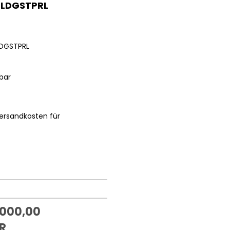
GLDGSTPRL
LDGSTPRL
bar
ersandkosten für
.000,00
R