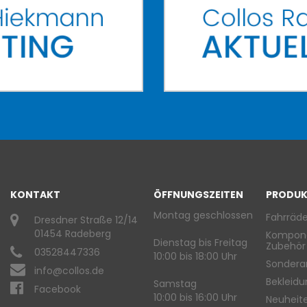
KONTAKT
ÖFFNUNGSZEITEN
PRODUK
Montag geschlossen
Fahrräde
Dresdner Straße 12/14
01454 Radeberg
Kompon
Dienstag bis Freitag
Zubehör
03528447336
10:00 bis 18:00 Uhr
Sondera
info@collos.de
Bekleid
Samstag
Facebook
10:00 bis 16:00 Uhr
Neuheit