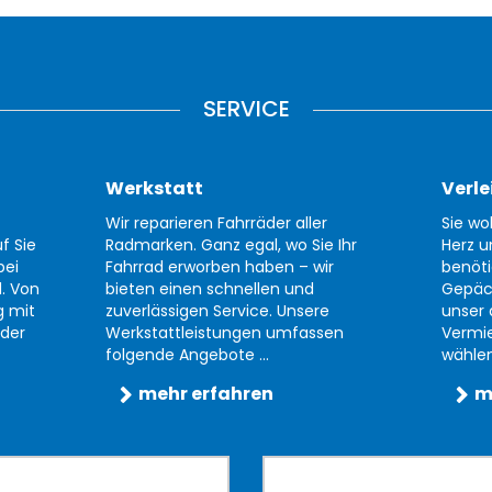
SERVICE
Werkstatt
Verle
Wir reparieren Fahrräder aller
Sie wo
f Sie
Radmarken. Ganz egal, wo Sie Ihr
Herz u
bei
Fahrrad erworben haben – wir
benöti
d. Von
bieten einen schnellen und
Gepäc
g mit
zuverlässigen Service. Unsere
unser 
der
Werkstattleistungen umfassen
Vermi
folgende Angebote ...
wählen 
mehr erfahren
m