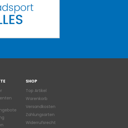
TE
SHOP
r
Top Artikel
enten
Warenkorb
Versandkosten
ngebote
Zahlungsarten
ung
Widerrufsrecht
en