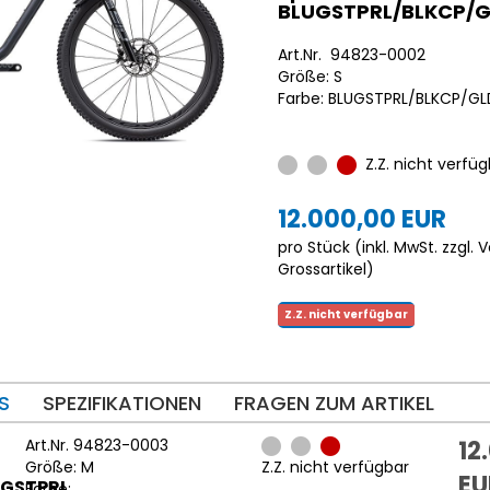
BLUGSTPRL/BLKCP/
Art.Nr. 94823-0002
Größe: S
Farbe: BLUGSTPRL/BLKCP/G
Z.Z. nicht verfüg
12.000,00 EUR
pro Stück (inkl. MwSt. zzgl.
V
Grossartikel
)
Z.Z. nicht verfügbar
S
SPEZIFIKATIONEN
FRAGEN ZUM ARTIKEL
Art.Nr. 94823-0003
12
Größe: M
Z.Z. nicht verfügbar
EU
DGSTPRL
Farbe: