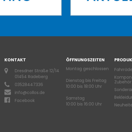
KONTAKT
ÖFFNUNGSZEITEN
PRODUK
Montag geschlossen
Fahrräde
Dresdner Straße 12/14
01454 Radeberg
Kompon
Dienstag bis Freitag
Zubehör
03528447336
10:00 bis 18:00 Uhr
Sondera
info@collos.de
Bekleid
Samstag
Facebook
10:00 bis 16:00 Uhr
Neuheit