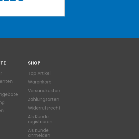
TE
SHOP
r
Top Artikel
enten
Warenkorb
Versandkosten
ngebote
Zahlungsarten
ung
Widerrufsrecht
en
Als Kunde
registrieren
Als Kunde
anmelden