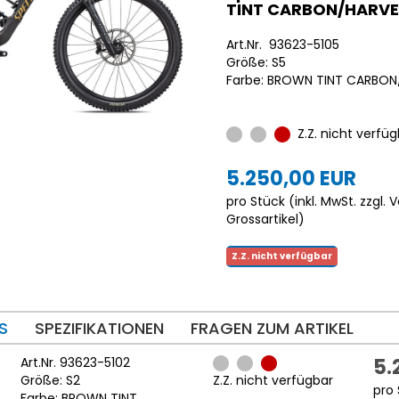
TINT CARBON/HARVE
Art.Nr. 93623-5105
Größe: S5
Farbe: BROWN TINT CARBO
Z.Z. nicht verfüg
5.250,00 EUR
pro Stück (inkl. MwSt. zzgl.
V
Grossartikel
)
Z.Z. nicht verfügbar
S
SPEZIFIKATIONEN
FRAGEN ZUM ARTIKEL
Art.Nr. 93623-5102
5.
Größe: S2
Z.Z. nicht verfügbar
pro 
Farbe: BROWN TINT