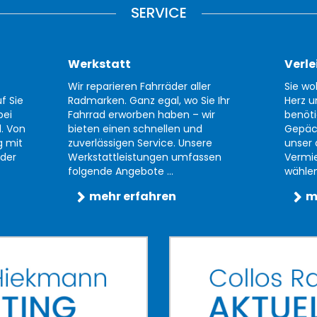
SERVICE
Werkstatt
Verle
Wir reparieren Fahrräder aller
Sie wo
f Sie
Radmarken. Ganz egal, wo Sie Ihr
Herz u
bei
Fahrrad erworben haben – wir
benöti
d. Von
bieten einen schnellen und
Gepäc
g mit
zuverlässigen Service. Unsere
unser 
der
Werkstattleistungen umfassen
Vermi
folgende Angebote ...
wählen 
mehr erfahren
m