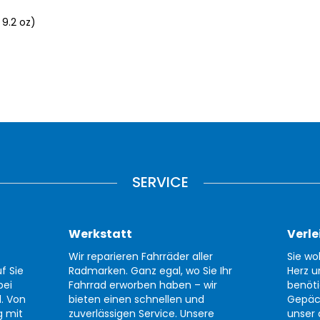
 9.2 oz)
SERVICE
Werkstatt
Verle
Wir reparieren Fahrräder aller
Sie wo
f Sie
Radmarken. Ganz egal, wo Sie Ihr
Herz u
bei
Fahrrad erworben haben – wir
benöti
d. Von
bieten einen schnellen und
Gepäc
g mit
zuverlässigen Service. Unsere
unser 