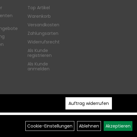
r
Top Artikel
enten
Warenkorb
Versandkosten
ngebote
Zahlungsarten
ung
Widerrufsrecht
en
Als Kunde
registrieren
Als Kunde
anmelden
Auftrag widerrufen
Cookie-Einstellungen
Ablehnen
Akzeptieren