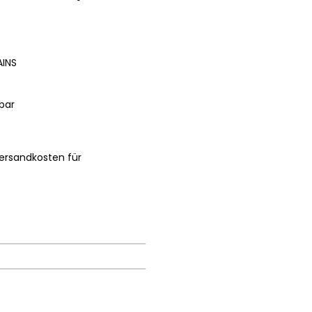
AINS
bar
ersandkosten für