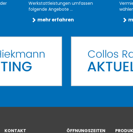
der
Werkstattleistungen umfassen
Vermi
folgende Angebote ...
wählen 
mehr erfahren
m
KONTAKT
ÖFFNUNGSZEITEN
PRODUK