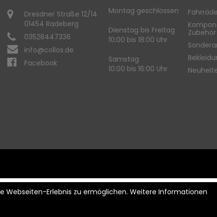
Montag geschlossen
Fahrräde
Dresdner Straße 12/14
01454 Radeberg
Kompon
Dienstag bis Freitag
Zubehör
03528447336
10:00 bis 18:00 Uhr
Sondera
info@collos.de
Bekleid
Samstag
Facebook
10:00 bis 16:00 Uhr
Neuheit
ste Webseiten-Erlebnis zu ermöglichen. Weitere Informationen