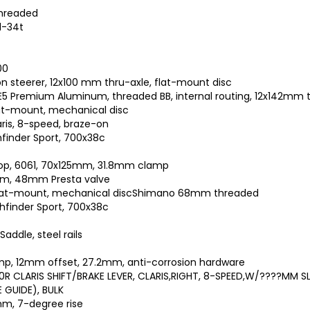
hreaded
1-34t
00
on steerer, 12x100 mm thru-axle, flat-mount disc
E5 Premium Aluminum, threaded BB, internal routing, 12x142mm t
lat-mount, mechanical disc
ris, 8-speed, braze-on
hfinder Sport, 700x38c
Drop, 6061, 70x125mm, 31.8mm clamp
mm, 48mm Presta valve
, flat-mount, mechanical discShimano 68mm threaded
thfinder Sport, 700x38c
addle, steel rails
lamp, 12mm offset, 27.2mm, anti-corrosion hardware
0R CLARIS SHIFT/BRAKE LEVER, CLARIS,RIGHT, 8-SPEED,W/????MM 
 GUIDE), BULK
mm, 7-degree rise