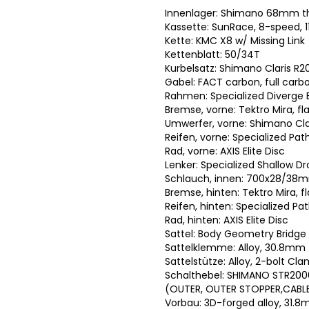
Innenlager: Shimano 68mm t
Kassette: SunRace, 8-speed, 1
Kette: KMC X8 w/ Missing Link
Kettenblatt: 50/34T
Kurbelsatz: Shimano Claris R2
Gabel: FACT carbon, full carb
Rahmen: Specialized Diverge 
Bremse, vorne: Tektro Mira, f
Umwerfer, vorne: Shimano Cla
Reifen, vorne: Specialized Pat
Rad, vorne: AXIS Elite Disc
Lenker: Specialized Shallow 
Schlauch, innen: 700x28/38
Bremse, hinten: Tektro Mira
Reifen, hinten: Specialized Pa
Rad, hinten: AXIS Elite Disc
Sattel: Body Geometry Bridge S
Sattelklemme: Alloy, 30.8mm
Sattelstütze: Alloy, 2-bolt C
Schalthebel: SHIMANO STR200
(OUTER, OUTER STOPPER,CABLE
Vorbau: 3D-forged alloy, 31.8