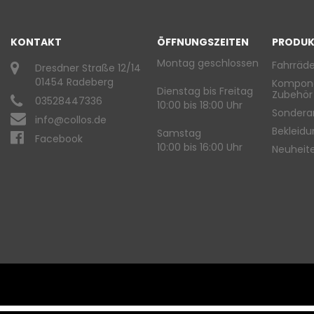
KONTAKT
ÖFFNUNGSZEITEN
PRODUK
Montag geschlossen
Fahrräde
Dresdner Straße 12/14
01454 Radeberg
Kompon
Dienstag bis Freitag
Zubehör
03528447336
10:00 bis 18:00 Uhr
Sondera
info@collos.de
Bekleid
Samstag
Facebook
10:00 bis 16:00 Uhr
Neuheit