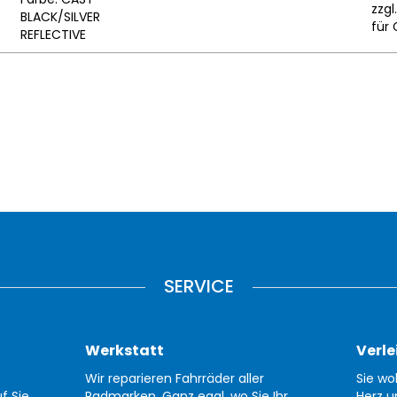
zzgl
BLACK/SILVER
für 
REFLECTIVE
SERVICE
Werkstatt
Verle
Wir reparieren Fahrräder aller
Sie wo
f Sie
Radmarken. Ganz egal, wo Sie Ihr
Herz u