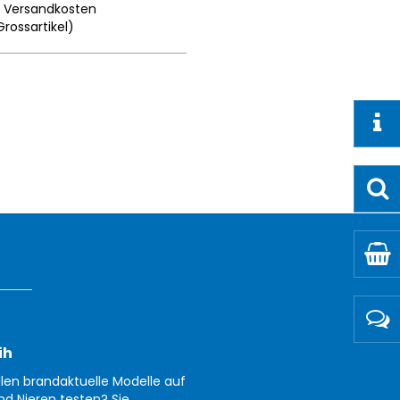
.
Versandkosten
Grossartikel
)
ih
llen brandaktuelle Modelle auf
nd Nieren testen? Sie