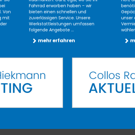
bei
Fahrrad erworben haben – wir
benöti
d. Von
bieten einen schnellen und
Gepäc
g mit
zuverlässigen Service. Unsere
unser 
der
Werkstattleistungen umfassen
Vermi
folgende Angebote ...
wählen 
mehr erfahren
m