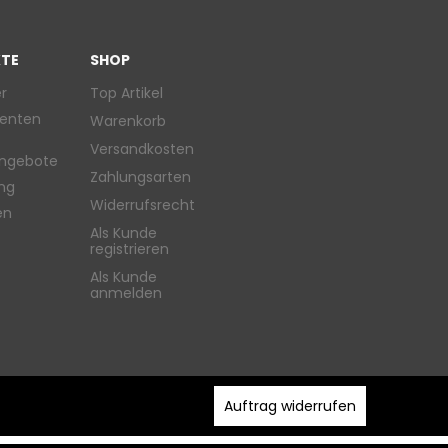
TE
SHOP
r
Top Artikel
enten
Warenkorb
Versandkosten
ngebote
Zahlungsarten
ung
Widerrufsrecht
en
Als Kunde
registrieren
Als Kunde
anmelden
Auftrag widerrufen