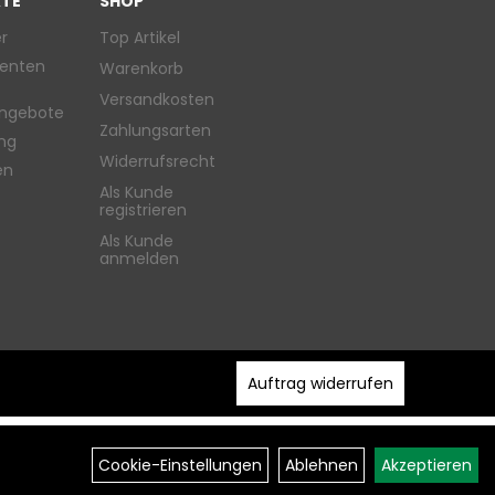
TE
SHOP
r
Top Artikel
enten
Warenkorb
Versandkosten
ngebote
Zahlungsarten
ung
Widerrufsrecht
en
Als Kunde
registrieren
Als Kunde
anmelden
Auftrag widerrufen
Cookie-Einstellungen
Ablehnen
Akzeptieren