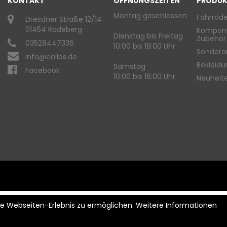
KONTAKT
ÖFFNUNGSZEITEN
PRODUK
Montag geschlossen
Fahrräde
Dresdner Straße 12/14
01454 Radeberg
Kompon
Dienstag bis Freitag
Zubehör
03528447336
10:00 bis 18:00 Uhr
Sondera
info@collos.de
Bekleid
Samstag
Facebook
10:00 bis 16:00 Uhr
Neuheit
ste Webseiten-Erlebnis zu ermöglichen. Weitere Informationen