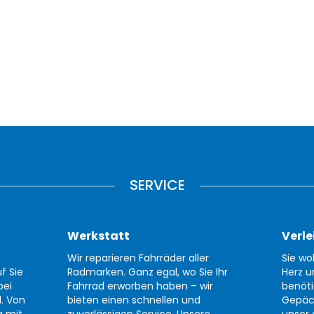
SERVICE
Werkstatt
Verle
Wir reparieren Fahrräder aller
Sie wo
f Sie
Radmarken. Ganz egal, wo Sie Ihr
Herz u
bei
Fahrrad erworben haben – wir
benöti
d. Von
bieten einen schnellen und
Gepäc
g mit
zuverlässigen Service. Unsere
unser 