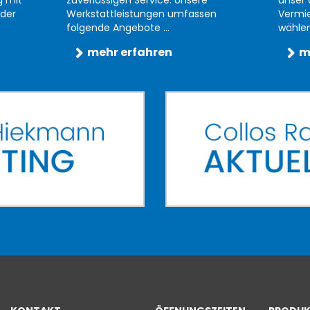
der
Werkstattleistungen umfassen
Vermi
folgende Angebote ...
wählen 
mehr erfahren
m