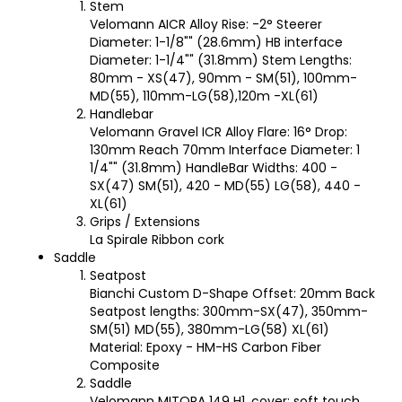
Stem
Velomann AICR Alloy Rise: -2° Steerer
Diameter: 1-1/8"" (28.6mm) HB interface
Diameter: 1-1/4"" (31.8mm) Stem Lengths:
80mm - XS(47), 90mm - SM(51), 100mm-
MD(55), 110mm-LG(58),120m -XL(61)
Handlebar
Velomann Gravel ICR Alloy Flare: 16° Drop:
130mm Reach 70mm Interface Diameter: 1
1/4"" (31.8mm) HandleBar Widths: 400 -
SX(47) SM(51), 420 - MD(55) LG(58), 440 -
XL(61)
Grips / Extensions
La Spirale Ribbon cork
Saddle
Seatpost
Bianchi Custom D-Shape Offset: 20mm Back
Seatpost lengths: 300mm-SX(47), 350mm-
SM(51) MD(55), 380mm-LG(58) XL(61)
Material: Epoxy - HM-HS Carbon Fiber
Composite
Saddle
Velomann MITORA 149 H1, cover: soft touch,