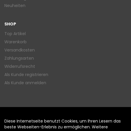
Neuheiten
SHOP
Top Artikel
Warenkorb
Versandkosten
Zahlungsarten
Widerrufsrecht
Als Kunde registrieren
Als Kunde anmelden
Diese Internetseite benutzt Cookies, um Ihren Lesern das
Auftrag widerrufen
beste Webseiten-Erlebnis zu ermöglichen. Weitere