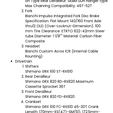
on Type Rear Derailleur: SRAM UDH Hanger type
Max Chainring Compatibility: 46T-52T
Fork
Bianchi Impulso Integrated Fork Disc Brake
Specification: Flat Mount 140/160 Front Axle:
thru12 OLD (Over-Locknut-Dimension): 100
mm Tire Clearance: ETRTO 622-42mm Steer
tube Diameter: 1 1/8"" Material: Carbon Fiber
Composite
Headset
Bianchi Custom Acros ICR (Internal Cable
Rounting)
Drivetrain
Shifters
Shimano GRX 610 ST-RX610
Rear Derailleur
Shimano GRX 820 RD-RX820 Maximum
Cassette Sprocket 36T
Front Derailleur
Shimano GRX 820 FD-RX820
Crankset
Shimano GRX 610 FC-RX610 46-30T Crank
Length: 170mm-XS(47)-SM(51), 172.5mm-