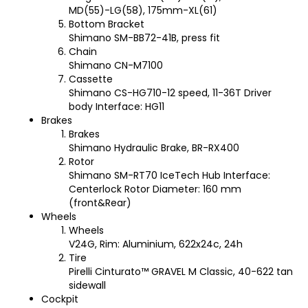
MD(55)-LG(58), 175mm-XL(61)
Bottom Bracket
Shimano SM-BB72-41B, press fit
Chain
Shimano CN-M7100
Cassette
Shimano CS-HG710-12 speed, 11-36T Driver
body Interface: HG11
Brakes
Brakes
Shimano Hydraulic Brake, BR-RX400
Rotor
Shimano SM-RT70 IceTech Hub Interface:
Centerlock Rotor Diameter: 160 mm
(front&Rear)
Wheels
Wheels
V24G, Rim: Aluminium, 622x24c, 24h
Tire
Pirelli Cinturato™ GRAVEL M Classic, 40-622 tan
sidewall
Cockpit