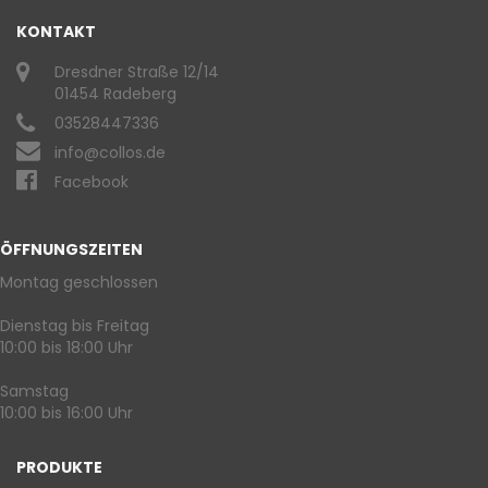
KONTAKT
Dresdner Straße 12/14
01454 Radeberg
03528447336
info@collos.de
Facebook
ÖFFNUNGSZEITEN
Montag geschlossen
Dienstag bis Freitag
10:00 bis 18:00 Uhr
Samstag
10:00 bis 16:00 Uhr
PRODUKTE